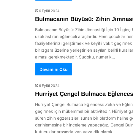
6 Eylül 2024
Bulmacanın Büyüsü: Zihin Jimnasti
Bulmacanın Büyüsü: Zihin Jimnastiği İçin 10 İlginç
uzaklaştıran eğlenceli araçlardır. Hem çocuklar hem 
faaliyetlerinizi geliştirmek ve keyifli vakit geçir
bir ızgara üzerine yerleştirilen sayılar, belirli kur
alması gerekmektedir. Sudoku, numerik…
Devamını Oku
6 Eylül 2024
Hürriyet Çengel Bulmaca Eğlences
Hürriyet Çengel Bulmaca Eğlencesi: Zeka ve Eğlence
geçirmek için mükemmel bir aktivitedir. Hürriyet ga
süren zihin egzersizleri sunan bir platform haline
derinlemesine bir inceleme yapacağız. Çengel Bulma
kutucuklar arasında yan veya dik olarak…