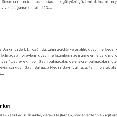
dönemlerinden beri taşımaktadır. İlk gökyüzü gözlemleri, insanların yıl
ay yolculuğunun temelleri 20.…
riş Günümüzde bilgi çağında, zihin açıklığı ve analitik düşünme bece
ve bulmacalar, bireylerin düşünme biçimlerini geliştirmelerine yardımc
sı" devreye giriyor. Gayrı bulmacalar, geleneksel bulmacaların ötesin
deneyim sunuyor. Gayrı Bulmaca Nedir? Gayrı bulmaca, tanım olarak alış
ış…
nları
olarak kabul edilir. İnsanlar, değerli taşlardan, madenlerden ve kağıtlar