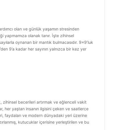
yardımcı olan ve günlük yaşamın stresinden
iği yapmamıza olanak tanır. İşte zihinsel
 sayılarla oynanan bir mantık bulmacasıdır. 9×9’luk
 1’den 9’a kadar her sayının yalnızca bir kez yer
ihinsel becerileri artırmak ve eğlenceli vakit
, her yaştan insanın ilgisini çeken ve saatlerce
eri, faydaları ve modern dünyadaki yeri üzerine
anmış, kutucuklar içerisine yerleştirilen ve bu