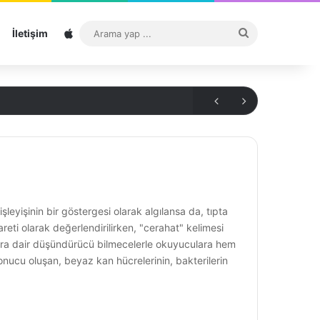
Sitemap
Arama
İletişim
yap
...
şleyişinin bir göstergesi olarak algılansa da, tıpta
reti olarak değerlendirilirken, "cerahat" kelimesi
onulara dair düşündürücü bilmecelerle okuyuculara hem
nucu oluşan, beyaz kan hücrelerinin, bakterilerin