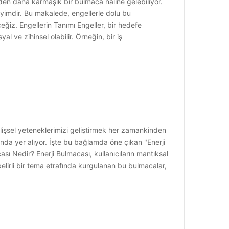
den daha karmaşık bir bulmaca haline gelebiliyor.
neyimdir. Bu makalede, engellerle dolu bu
eğiz. Engellerin Tanımı Engeller, bir hedefe
l ve zihinsel olabilir. Örneğin, bir iş
bilişsel yeteneklerimizi geliştirmek her zamankinden
ında yer alıyor. İşte bu bağlamda öne çıkan "Enerji
sı Nedir? Enerji Bulmacası, kullanıcıların mantıksal
lirli bir tema etrafında kurgulanan bu bulmacalar,