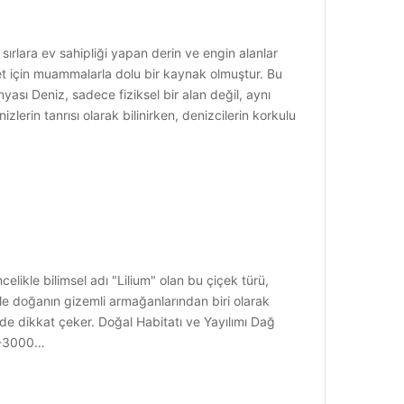
rlara ev sahipliği yapan derin ve engin alanlar
et için muammalarla dolu bir kaynak olmuştur. Bu
nyası Deniz, sadece fiziksel bir alan değil, aynı
erin tanrısı olarak bilinirken, denizcilerin korkulu
elikle bilimsel adı "Lilium" olan bu çiçek türü,
ı ile doğanın gizemli armağanlarından biri olarak
le de dikkat çeker. Doğal Habitatı ve Yayılımı Dağ
00-3000…