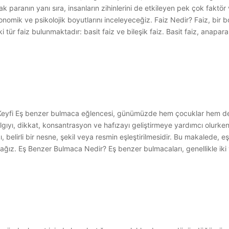
ncak paranın yanı sıra, insanların zihinlerini de etkileyen pek çok faktö
nomik ve psikolojik boyutlarını inceleyeceğiz. Faiz Nedir? Faiz, bir 
i tür faiz bulunmaktadır: basit faiz ve bileşik faiz. Basit faiz, anapar
Keyfi Eş benzer bulmaca eğlencesi, günümüzde hem çocuklar hem de yet
l algıyı, dikkat, konsantrasyon ve hafızayı geliştirmeye yardımcı olur
belirli bir nesne, şekil veya resmin eşleştirilmesidir. Bu makalede, e
pacağız. Eş Benzer Bulmaca Nedir? Eş benzer bulmacaları, genellikle 