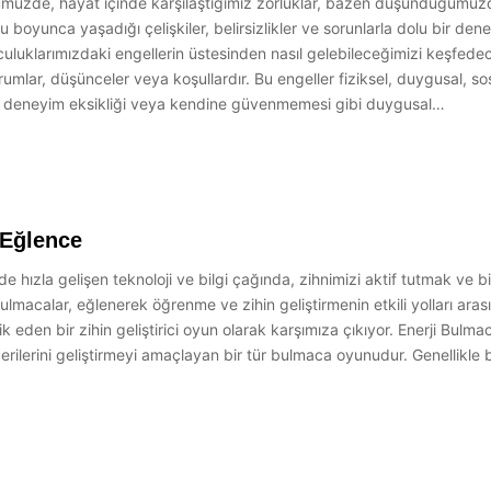
ünümüzde, hayat içinde karşılaştığımız zorluklar, bazen düşündüğümüz
 boyunca yaşadığı çelişkiler, belirsizlikler ve sorunlarla dolu bir de
lculuklarımızdaki engellerin üstesinden nasıl gelebileceğimizi keşfedec
mlar, düşünceler veya koşullardır. Bu engeller fiziksel, duygusal, sosya
li deneyim eksikliği veya kendine güvenmemesi gibi duygusal…
 Eğlence
e hızla gelişen teknoloji ve bilgi çağında, zihnimizi aktif tutmak ve 
macalar, eğlenerek öğrenme ve zihin geliştirmenin etkili yolları aras
den bir zihin geliştirici oyun olarak karşımıza çıkıyor. Enerji Bulmaca
erini geliştirmeyi amaçlayan bir tür bulmaca oyunudur. Genellikle be