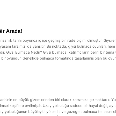
ir Arada!
anlık tarihi boyunca iç içe geçmiş bir ifade biçimi olmuştur. Giysiler
 yaşam tarzımızı da yansıtır. Bu noktada, giysi bulmaca oyunları, he
ır. Giysi Bulmaca Nedir? Giysi bulmaca, katılımcıların belirli bir tema
li bir oyundur. Genellikle bulmaca formatında tasarlanmış olan bu oyu
a
ihinin en büyük gizemlerinden biri olarak karşımıza çıkmaktadır. Yıld
imsel keşiflere evrilmiştir. Uzay yolculuğu sadece bir hayal değil, ayn
uzay yolculuğunun büyüleyici yönlerini ve gezegen bulmaca temasını e