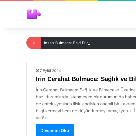
=
İnsan Bulmaca: Eski Dilde Gizemli Bir Yolculuk
7 Eylül 2024
Irin Cerahat Bulmaca: Sağlık ve B
İrin Cerahat Bulmaca: Sağlık ve Bilmeceler Üzerine İn
bazı durumlarda istenmeyen bir durumun da habercisi 
de enfeksiyonlarla ilişkilendirilen önemli bir kavra
bilgi vermeyi hem de düşündürmeyi amaçlıyoruz. İri
ve ölü…
Devamını Oku