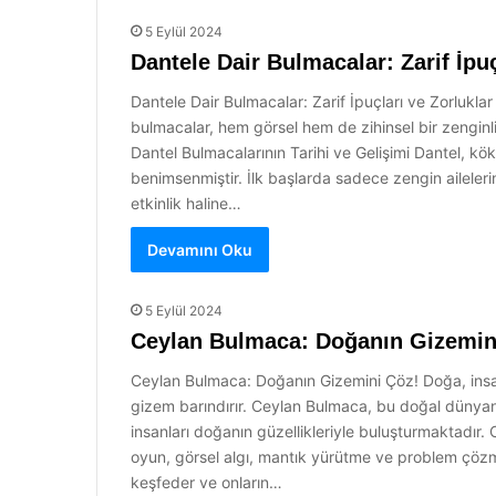
5 Eylül 2024
Dantele Dair Bulmacalar: Zarif İpuç
Dantele Dair Bulmacalar: Zarif İpuçları ve Zorluklar
bulmacalar, hem görsel hem de zihinsel bir zenginlik
Dantel Bulmacalarının Tarihi ve Gelişimi Dantel, kö
benimsenmiştir. İlk başlarda sadece zengin aileleri
etkinlik haline…
Devamını Oku
5 Eylül 2024
Ceylan Bulmaca: Doğanın Gizemin
Ceylan Bulmaca: Doğanın Gizemini Çöz! Doğa, insanl
gizem barındırır. Ceylan Bulmaca, bu doğal dünyan
insanları doğanın güzellikleriyle buluşturmaktadır
oyun, görsel algı, mantık yürütme ve problem çözme b
keşfeder ve onların…