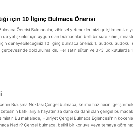
ği için 10 İlginç Bulmaca Önerisi
 Bulmaca Önerisi Bulmacalar, zihinsel yeteneklerimizi geliştirmemize 
de yetişkinler için uygun olan bulmacalar, belli bir süre zihin jimnast
mek için deneyebileceğiniz 10 ilginç bulmaca önerisi: 1. Sudoku Sudoku,
allar çerçevesinde doldurulmalıdır. Her satır, sütun ve 3×3’lük kutularda
i
nin Buluşma Noktası Çengel bulmaca, kelime hazinesini geliştirmek, z
zetesinin katkılarıyla hayatımıza daha da dahil olan çengel bulmacalar
 gelmiştir. Bu makalede, Hürriyet Çengel Bulmaca Eğlencesi’nin kökenl
ca Nedir? Çengel bulmaca, belirli bir konuya veya temaya göre hazırl