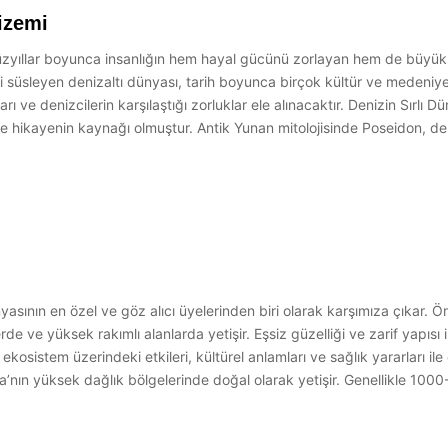
izemi
zyıllar boyunca insanlığın hem hayal gücünü zorlayan hem de büyük sı
i süsleyen denizaltı dünyası, tarih boyunca birçok kültür ve medeniy
ve denizcilerin karşılaştığı zorluklar ele alınacaktır. Denizin Sırlı Dü
ikayenin kaynağı olmuştur. Antik Yunan mitolojisinde Poseidon, denizl
sının en özel ve göz alıcı üyelerinden biri olarak karşımıza çıkar. Önc
erde ve yüksek rakımlı alanlarda yetişir. Eşsiz güzelliği ve zarif yapıs
 ekosistem üzerindeki etkileri, kültürel anlamları ve sağlık yararları i
ka’nın yüksek dağlık bölgelerinde doğal olarak yetişir. Genellikle 10