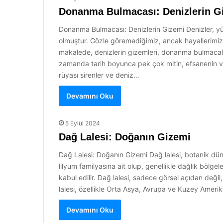
Donanma Bulmacası: Denizlerin G
Donanma Bulmacası: Denizlerin Gizemi Denizler, yü
olmuştur. Gözle göremediğimiz, ancak hayallerimiz
makalede, denizlerin gizemleri, donanma bulmacaları 
zamanda tarih boyunca pek çok mitin, efsanenin ve h
rüyası sirenler ve deniz…
Devamını Oku
5 Eylül 2024
Dağ Lalesi: Doğanın Gizemi
Dağ Lalesi: Doğanın Gizemi Dağ lalesi, botanik dünya
lilyum familyasına ait olup, genellikle dağlık bölgel
kabul edilir. Dağ lalesi, sadece görsel açıdan değil,
lalesi, özellikle Orta Asya, Avrupa ve Kuzey Ameri
Devamını Oku