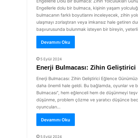
Engellerle Dolu Bir Bulmaca: Zihin Yolculukları G
Engellerle dolu bir bulmaca, kişinin yaşam yolculuğu
bulmacanın farklı boyutlarını inceleyecek, zihin yo
ulaşmayı zorlaştıran veya imkansız hale getiren duru
başvurusunda bulunmak isteyen bir bireyin, yeter
Devamını Oku
5 Eylül 2024
Enerji Bulmacası: Zihin Geliştirici
Enerji Bulmacası: Zihin Geliştirici Eğlence Günümüzd
daha önemli hale geldi. Bu bağlamda, oyunlar ve bul
Bulmacası", hem eğlenceli hem de düşünmeyi teşvik e
düşünme, problem çözme ve yaratıcı düşünce beceril
oyuncuları…
Devamını Oku
5 Eylül 2024