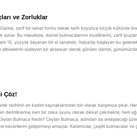
ları ve Zorluklar
 Dantel, zarif bir sanat formu olarak tarih boyunca birçok kültürde önem
 sunar. Bu makalede, dantel bulmacalarının inceliklerini, zarif ipuçları
keni 15. yüzyıla dayanan bir el sanatıdır. İtalya’da başlayan bu gelen
n elbiselerini süsleyen bir aksesuar olarak görülen dantel, günümüzde h
i Çöz!
ık tarihinin en kadim kaynaklarından biri olarak karşımıza çıkar. Her
ın derinliklerine inen bir zeka oyunu olarak dikkat çekmekte; hem eğ
. Ceylan Bulmaca Nedir? Ceylan Bulmaca, adından da anlaşılacağı üzer
ecerilerini geliştirmeyi amaçlar. Katılımcılar, çeşitli bulmacalar ve g