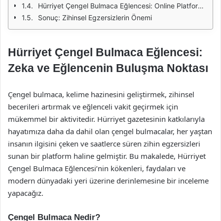
Hürriyet Çengel Bulmaca Eğlencesi: Online Platformlar ve Sosyal Medya
Sonuç: Zihinsel Egzersizlerin Önemi
Hürriyet Çengel Bulmaca Eğlencesi:
Zeka ve Eğlencenin Buluşma Noktası
Çengel bulmaca, kelime hazinesini geliştirmek, zihinsel
becerileri artırmak ve eğlenceli vakit geçirmek için
mükemmel bir aktivitedir. Hürriyet gazetesinin katkılarıyla
hayatımıza daha da dahil olan çengel bulmacalar, her yaştan
insanın ilgisini çeken ve saatlerce süren zihin egzersizleri
sunan bir platform haline gelmiştir. Bu makalede, Hürriyet
Çengel Bulmaca Eğlencesi’nin kökenleri, faydaları ve
modern dünyadaki yeri üzerine derinlemesine bir inceleme
yapacağız.
Çengel Bulmaca Nedir?