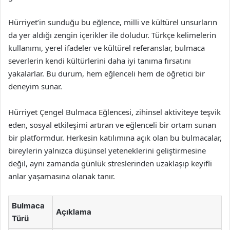
Hürriyet’in sunduğu bu eğlence, milli ve kültürel unsurların
da yer aldığı zengin içerikler ile doludur. Türkçe kelimelerin
kullanımı, yerel ifadeler ve kültürel referanslar, bulmaca
severlerin kendi kültürlerini daha iyi tanıma fırsatını
yakalarlar. Bu durum, hem eğlenceli hem de öğretici bir
deneyim sunar.
Hürriyet Çengel Bulmaca Eğlencesi, zihinsel aktiviteye teşvik
eden, sosyal etkileşimi artıran ve eğlenceli bir ortam sunan
bir platformdur. Herkesin katılımına açık olan bu bulmacalar,
bireylerin yalnızca düşünsel yeteneklerini geliştirmesine
değil, aynı zamanda günlük streslerinden uzaklaşıp keyifli
anlar yaşamasına olanak tanır.
Bulmaca
Açıklama
Türü