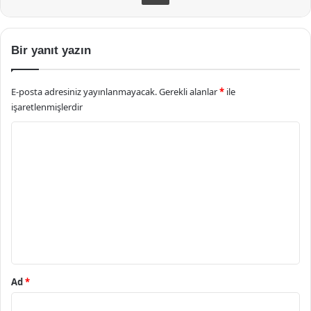
Bir yanıt yazın
E-posta adresiniz yayınlanmayacak.
Gerekli alanlar
*
ile
işaretlenmişlerdir
Y
o
r
u
m
*
Ad
*