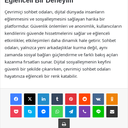
Eğlenceli Bir Deneyim
Çevrimiçi sohbet odaları, dijital dünyada insanların
eğlenmesini ve sosyalleşmesini sağlayan harika bir
platformdur. Güvenlik önlemleri ve anonimlik, kullanıcıların
kendilerini güvende hissetmelerini sağlar ve eğlenceli
etkinlikler, etkileşimleri daha dinamik hale getirir. Sohbet
odaları, yalnızca yeni arkadaşlıklar kurma değil, aynı
zamanda sosyal bağları güçlendirme ve farklı bakış açıları
kazanma fırsatları sunar. Dijital sosyalleşmenin keyfini
güvenli bir şekilde çıkarırken, çevrimiçi sohbet odaları
hayatınıza eğlenceli bir renk katabilir.
Facebook
X
LinkedIn
Tumblr
Pinterest
Reddit
VKontakte
Odnok
Pocket
Skype
Messenger
WhatsApp
Telegram
Viber
Line
E-Posta ile payla
Yazdır