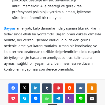
psikolojik desteğe ihtiyaç duyabileceği
unutulmamalıdır. Aile desteği ve gerekirse
profesyonel psikolojik yardım alınması, iyileşme
sürecinde önemli bir rol oynar.
Baypas
ameliyatı, kalp damarlarında yaşanan tıkanıklıkların
tedavisinde etkili bir yöntemdir. Başarı oranı yüksek olmakla
birlikte, her cerrahi işlemde olduğu gibi riskler içerir. Bu
nedenle, ameliyat kararı mutlaka uzman bir kardiyolog ve
kalp cerrahı tarafından titizlikle değerlendirilmelidir. Başarılı
bir iyileşme için hastaların ameliyat sonrası talimatlara
uyması, sağlıklı bir yaşam tarzı benimsemesi ve düzenli
kontrollerini yapması son derece önemlidir.
Facebook
X
LinkedIn
Tumblr
Pinterest
Reddit
VKontakte
Odnok
Pocket
Skype
Messenger
WhatsApp
Telegram
Viber
Line
E-Posta ile payla
Yazdır