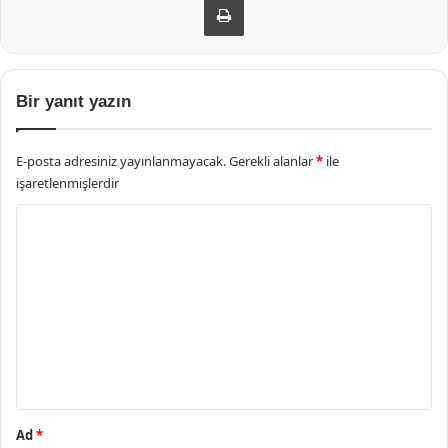
Bir yanıt yazın
E-posta adresiniz yayınlanmayacak.
Gerekli alanlar
*
ile
işaretlenmişlerdir
Y
o
r
u
m
*
Ad
*