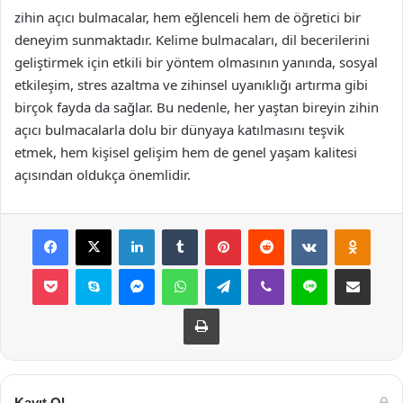
zihin açıcı bulmacalar, hem eğlenceli hem de öğretici bir
deneyim sunmaktadır. Kelime bulmacaları, dil becerilerini
geliştirmek için etkili bir yöntem olmasının yanında, sosyal
etkileşim, stres azaltma ve zihinsel uyanıklığı artırma gibi
birçok fayda da sağlar. Bu nedenle, her yaştan bireyin zihin
açıcı bulmacalarla dolu bir dünyaya katılmasını teşvik
etmek, hem kişisel gelişim hem de genel yaşam kalitesi
açısından oldukça önemlidir.
Facebook
X
LinkedIn
Tumblr
Pinterest
Reddit
VKontakte
Odnok
Pocket
Skype
Messenger
WhatsApp
Telegram
Viber
Line
E-Posta ile payla
Yazdır
Kayıt Ol