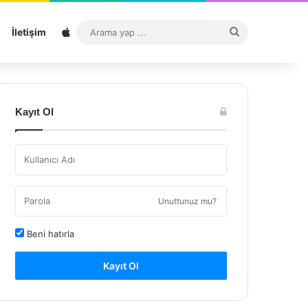
Sitemap
Arama
İletişim
yap
...
Kayıt Ol
Unuttunuz mu?
Beni hatırla
Kayıt Ol