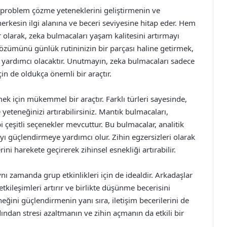
, problem çözme yeteneklerini geliştirmenin ve
 herkesin ilgi alanına ve beceri seviyesine hitap eder. Hem
er olarak, zeka bulmacaları yaşam kalitesini artırmayı
 çözümünü günlük rutininizin bir parçası haline getirmek,
 yardımcı olacaktır. Unutmayın, zeka bulmacaları sadece
çin de oldukça önemli bir araçtır.
mek için mükemmel bir araçtır. Farklı türleri sayesinde,
eteneğinizi artırabilirsiniz. Mantık bulmacaları,
çeşitli seçenekler mevcuttur. Bu bulmacalar, analitik
 güçlendirmeye yardımcı olur. Zihin egzersizleri olarak
ini harekete geçirerek zihinsel esnekliği artırabilir.
ynı zamanda grup etkinlikleri için de idealdir. Arkadaşlar
etkileşimleri artırır ve birlikte düşünme becerisini
neğini güçlendirmenin yanı sıra, iletişim becerilerini de
ından stresi azaltmanın ve zihin açmanın da etkili bir