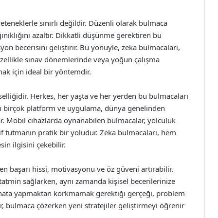
eteneklerle sınırlı değildir. Düzenli olarak bulmaca
nıklığını azaltır. Dikkatli düşünme gerektiren bu
on becerisini geliştirir. Bu yönüyle, zeka bulmacaları,
. Özellikle sınav dönemlerinde veya yoğun çalışma
ak için ideal bir yöntemdir.
selliğidir. Herkes, her yaşta ve her yerden bu bulmacaları
ilen birçok platform ve uygulama, dünya genelinden
ar. Mobil cihazlarda oynanabilen bulmacalar, yolculuk
tif tutmanın pratik bir yoludur. Zeka bulmacaları, hem
n ilgisini çekebilir.
en başarı hissi, motivasyonu ve öz güveni artırabilir.
tatmin sağlarken, aynı zamanda kişisel becerilerinize
çte, hata yapmaktan korkmamak gerektiği gerçeği, problem
ar, bulmaca çözerken yeni stratejiler geliştirmeyi öğrenir