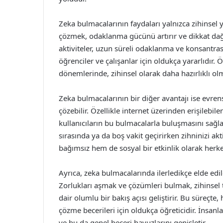
Zeka bulmacalarının faydaları yalnızca zihinsel y
çözmek, odaklanma gücünü artırır ve dikkat dağı
aktiviteler, uzun süreli odaklanma ve konsantrasy
öğrenciler ve çalışanlar için oldukça yararlıdır
dönemlerinde, zihinsel olarak daha hazırlıklı olm
Zeka bulmacalarının bir diğer avantajı ise evren
çözebilir. Özellikle internet üzerinden erişileb
kullanıcıların bu bulmacalarla buluşmasını sağl
sırasında ya da boş vakit geçirirken zihninizi ak
bağımsız hem de sosyal bir etkinlik olarak herkesi
Ayrıca, zeka bulmacalarında ilerledikçe elde edil
Zorlukları aşmak ve çözümleri bulmak, zihinsel 
dair olumlu bir bakış açısı geliştirir. Bu süre
çözme becerileri için oldukça öğreticidir. İnsanl
ve bu da genel beceri havuzlarını genişletir.