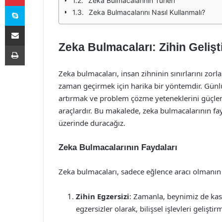
Zeka Bulmacalarının Türleri
Skype
Zeka Bulmacalarını Nasıl Kullanmalı?
E-Posta ile paylaş
Zeka Bulmacaları: Zihin Gelişt
Yazdır
Zeka bulmacaları, insan zihninin sınırlarını zor
zaman geçirmek için harika bir yöntemdir. Günl
artırmak ve problem çözme yeteneklerini güçlend
araçlardır. Bu makalede, zeka bulmacalarının fayda
üzerinde duracağız.
Zeka Bulmacalarının Faydaları
Zeka bulmacaları, sadece eğlence aracı olmanın ö
Zihin Egzersizi
: Zamanla, beynimiz de kasl
egzersizler olarak, bilişsel işlevleri gelişti