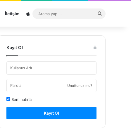
Sitemap
Arama
İletişim
yap
...
Kayıt Ol
Unuttunuz mu?
Beni hatırla
Kayıt Ol