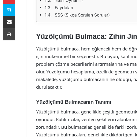
Nasıl Oynanır?
Skype
Faydaları
SSS (Sıkça Sorulan Sorular)
E-Posta ile paylaş
Yazdır
Yüzölçümü Bulmaca: Zihin Jimn
Yüzölçümü bulmaca, hem eğlenceli hem de öğretic
için mükemmel bir seçenektir. Bu oyun, katılımcı
problem çözme becerilerini artırmalarına ve ma
olur. Yüzölçümü hesaplama, özellikle geometri 
makalede, yüzölçümü bulmacanın ne olduğu, nas
durulacaktır.
Yüzölçümü Bulmacanın Tanımı
Yüzölçümü bulmaca, genellikle çeşitli geometri
oyundur. Katılımcılar, verilen şekillerin alanlar
zorundadır. Bu bulmacalar, genellikle farklı zorl
Yüzölçümü bulmacaları, genellikle dikdörtgen, ka