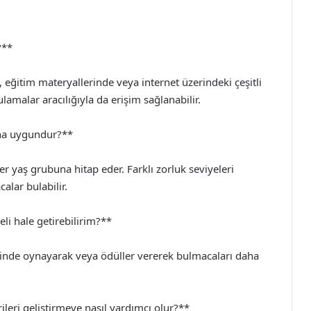
?**
eğitim materyallerinde veya internet üzerindeki çeşitli
lamalar aracılığıyla da erişim sağlanabilir.
ına uygundur?**
r yaş grubuna hitap eder. Farklı zorluk seviyeleri
lar bulabilir.
li hale getirebilirim?**
linde oynayarak veya ödüller vererek bulmacaları daha
eri geliştirmeye nasıl yardımcı olur?**