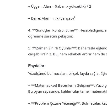
– Üçgen: Alan = (taban x yükseklik) / 2
– Daire: Alan = π x (yarıçap)²
4. **Sonuçları Kontrol Etme**: Hesapladığınız ala
öğrenme sürecini pekiştirir.
5. **Zaman Sınırlı Oyunlar**: Daha fazla eğlenc
çalışabilirsiniz. Bu, hem rekabeti artırır hem de 
Faydaları
Yüzölçümü bulmacaları, birçok fayda sağlar. İşte
– **Matematiksel Becerilerin Gelişimi**: Yüzö
Bu oyun sayesinde, katılımcılar temel matematik b
– **Problem Çözme Yeteneği**: Bulmacalar, katıl