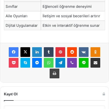
Sınıflar
Eğlenceli öğrenme deneyimi
Aile Oyunları
İletişim ve sosyal becerileri artırır
Dijital Uygulamalar
Etkin ve interaktif öğrenme sunar
Facebook
X
LinkedIn
Tumblr
Pinterest
Reddit
VKontakte
Odnok
Pocket
Skype
Messenger
WhatsApp
Telegram
Viber
Line
E-Posta ile payla
Yazdır
Kayıt Ol