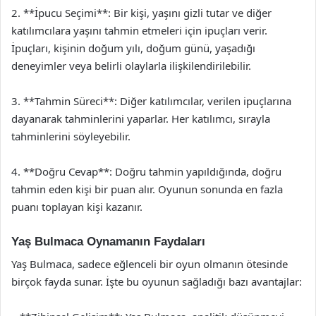
2. **İpucu Seçimi**: Bir kişi, yaşını gizli tutar ve diğer
katılımcılara yaşını tahmin etmeleri için ipuçları verir.
İpuçları, kişinin doğum yılı, doğum günü, yaşadığı
deneyimler veya belirli olaylarla ilişkilendirilebilir.
3. **Tahmin Süreci**: Diğer katılımcılar, verilen ipuçlarına
dayanarak tahminlerini yaparlar. Her katılımcı, sırayla
tahminlerini söyleyebilir.
4. **Doğru Cevap**: Doğru tahmin yapıldığında, doğru
tahmin eden kişi bir puan alır. Oyunun sonunda en fazla
puanı toplayan kişi kazanır.
Yaş Bulmaca Oynamanın Faydaları
Yaş Bulmaca, sadece eğlenceli bir oyun olmanın ötesinde
birçok fayda sunar. İşte bu oyunun sağladığı bazı avantajlar: