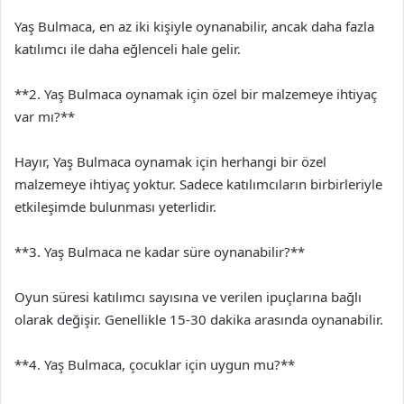
Yaş Bulmaca, en az iki kişiyle oynanabilir, ancak daha fazla
katılımcı ile daha eğlenceli hale gelir.
**2. Yaş Bulmaca oynamak için özel bir malzemeye ihtiyaç
var mı?**
Hayır, Yaş Bulmaca oynamak için herhangi bir özel
malzemeye ihtiyaç yoktur. Sadece katılımcıların birbirleriyle
etkileşimde bulunması yeterlidir.
**3. Yaş Bulmaca ne kadar süre oynanabilir?**
Oyun süresi katılımcı sayısına ve verilen ipuçlarına bağlı
olarak değişir. Genellikle 15-30 dakika arasında oynanabilir.
**4. Yaş Bulmaca, çocuklar için uygun mu?**