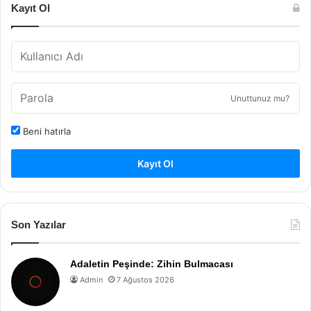
Kayıt Ol
Unuttunuz mu?
Beni hatırla
Kayıt Ol
Son Yazılar
Adaletin Peşinde: Zihin Bulmacası
Admin
7 Ağustos 2026