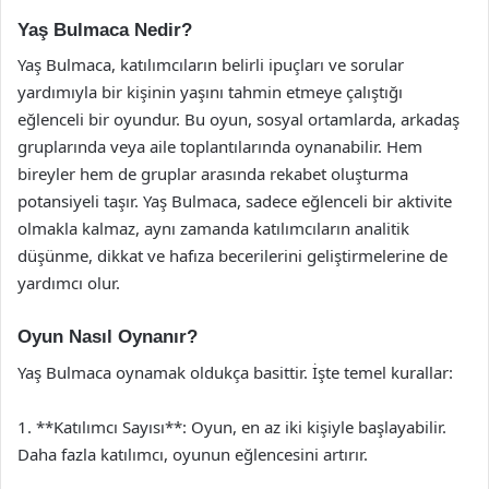
Yaş Bulmaca Nedir?
Yaş Bulmaca, katılımcıların belirli ipuçları ve sorular
yardımıyla bir kişinin yaşını tahmin etmeye çalıştığı
eğlenceli bir oyundur. Bu oyun, sosyal ortamlarda, arkadaş
gruplarında veya aile toplantılarında oynanabilir. Hem
bireyler hem de gruplar arasında rekabet oluşturma
potansiyeli taşır. Yaş Bulmaca, sadece eğlenceli bir aktivite
olmakla kalmaz, aynı zamanda katılımcıların analitik
düşünme, dikkat ve hafıza becerilerini geliştirmelerine de
yardımcı olur.
Oyun Nasıl Oynanır?
Yaş Bulmaca oynamak oldukça basittir. İşte temel kurallar:
1. **Katılımcı Sayısı**: Oyun, en az iki kişiyle başlayabilir.
Daha fazla katılımcı, oyunun eğlencesini artırır.