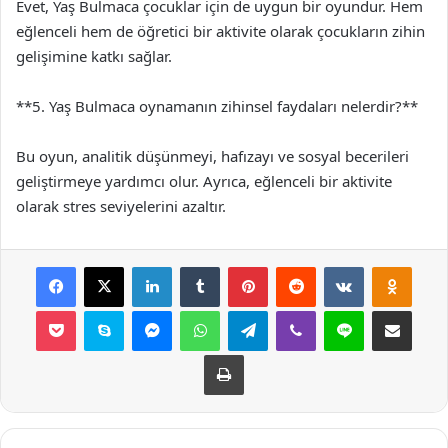
Evet, Yaş Bulmaca çocuklar için de uygun bir oyundur. Hem
eğlenceli hem de öğretici bir aktivite olarak çocukların zihin
gelişimine katkı sağlar.
**5. Yaş Bulmaca oynamanın zihinsel faydaları nelerdir?**
Bu oyun, analitik düşünmeyi, hafızayı ve sosyal becerileri
geliştirmeye yardımcı olur. Ayrıca, eğlenceli bir aktivite
olarak stres seviyelerini azaltır.
Facebook
X
LinkedIn
Tumblr
Pinterest
Reddit
VKontakte
Odnok
Pocket
Skype
Messenger
WhatsApp
Telegram
Viber
Line
E-Posta ile payla
Yazdır