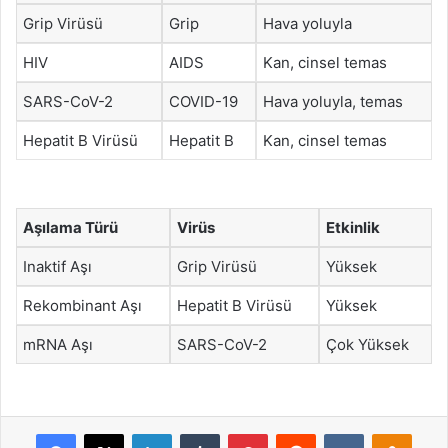
Grip Virüsü
Grip
Hava yoluyla
HIV
AIDS
Kan, cinsel temas
SARS-CoV-2
COVID-19
Hava yoluyla, temas
Hepatit B Virüsü
Hepatit B
Kan, cinsel temas
Aşılama Türü
Virüs
Etkinlik
Inaktif Aşı
Grip Virüsü
Yüksek
Rekombinant Aşı
Hepatit B Virüsü
Yüksek
mRNA Aşı
SARS-CoV-2
Çok Yüksek
Facebook
X
LinkedIn
Tumblr
Pinterest
Reddit
VKontakte
Odnok