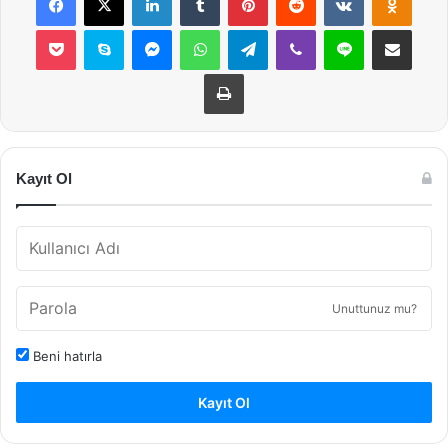
Pocket
Skype
Messenger
WhatsApp
Telegram
Viber
Line
E-Posta ile payla
Yazdır
Kayıt Ol
Unuttunuz mu?
Beni hatırla
Kayıt Ol