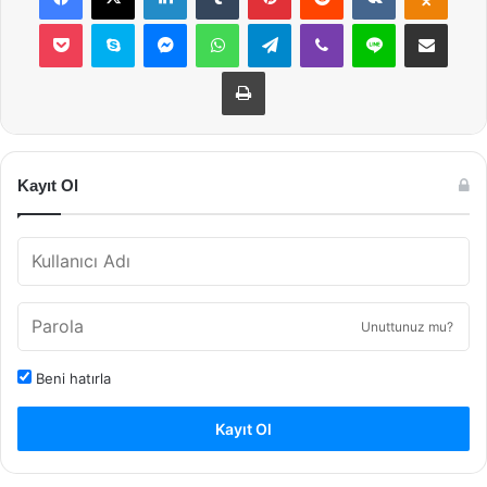
Pocket
Skype
Messenger
WhatsApp
Telegram
Viber
Line
E-Posta ile payla
Yazdır
Kayıt Ol
Unuttunuz mu?
Beni hatırla
Kayıt Ol