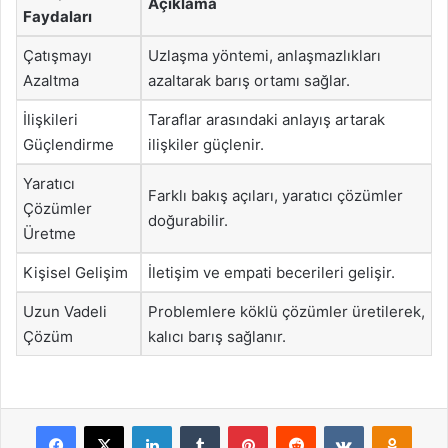
Açıklama
Faydaları
Çatışmayı
Uzlaşma yöntemi, anlaşmazlıkları
Azaltma
azaltarak barış ortamı sağlar.
İlişkileri
Taraflar arasındaki anlayış artarak
Güçlendirme
ilişkiler güçlenir.
Yaratıcı
Farklı bakış açıları, yaratıcı çözümler
Çözümler
doğurabilir.
Üretme
Kişisel Gelişim
İletişim ve empati becerileri gelişir.
Uzun Vadeli
Problemlere köklü çözümler üretilerek,
Çözüm
kalıcı barış sağlanır.
Facebook
X
LinkedIn
Tumblr
Pinterest
Reddit
VKontakte
Odnok