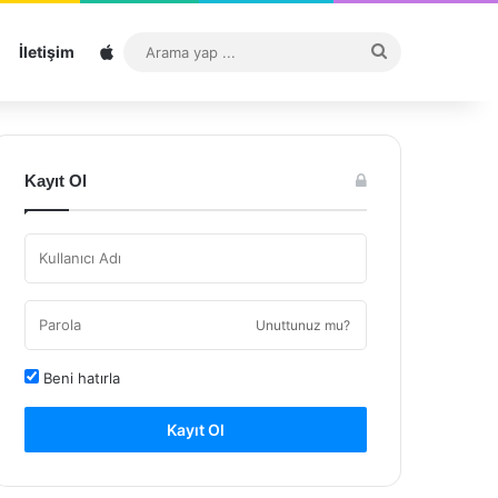
Sitemap
Arama
İletişim
yap
...
Kayıt Ol
Unuttunuz mu?
Beni hatırla
Kayıt Ol