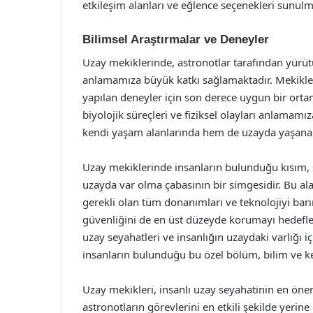
etkileşim alanları ve eğlence seçenekleri sunulm
Bilimsel Araştırmalar ve Deneyler
Uzay mekiklerinde, astronotlar tarafından yürüt
anlamamıza büyük katkı sağlamaktadır. Mekikle
yapılan deneyler için son derece uygun bir ortam
biyolojik süreçleri ve fiziksel olayları anlamamı
kendi yaşam alanlarında hem de uzayda yaşanan f
Uzay mekiklerinde insanların bulunduğu kısım, 
uzayda var olma çabasının bir simgesidir. Bu alan
gerekli olan tüm donanımları ve teknolojiyi bar
güvenliğini de en üst düzeyde korumayı hedefler
uzay seyahatleri ve insanlığın uzaydaki varlığı i
insanların bulunduğu bu özel bölüm, bilim ve ke
Uzay mekikleri, insanlı uzay seyahatinin en öneml
astronotların görevlerini en etkili şekilde yerine