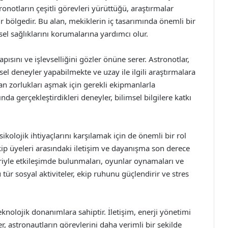
ronotların çeşitli görevleri yürüttüğü, araştırmalar
ir bölgedir. Bu alan, mekiklerin iç tasarımında önemli bir
nsel sağlıklarını korumalarına yardımcı olur.
sını ve işlevselliğini gözler önüne serer. Astronotlar,
sel deneyler yapabilmekte ve uzay ile ilgili araştırmalara
lan zorlukları aşmak için gerekli ekipmanlarla
da gerçekleştirdikleri deneyler, bilimsel bilgilere katkı
kolojik ihtiyaçlarını karşılamak için de önemli bir rol
ip üyeleri arasındaki iletişim ve dayanışma son derece
leriyle etkileşimde bulunmaları, oyunlar oynamaları ve
 tür sosyal aktiviteler, ekip ruhunu güçlendirir ve stres
olojik donanımlara sahiptir. İletişim, enerji yönetimi
er, astronautların görevlerini daha verimli bir şekilde