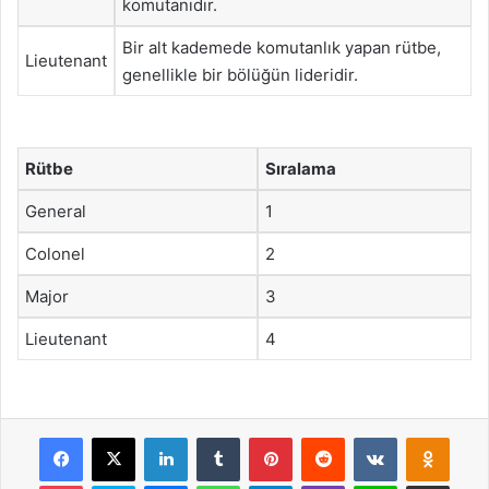
komutanıdır.
Bir alt kademede komutanlık yapan rütbe,
Lieutenant
genellikle bir bölüğün lideridir.
Rütbe
Sıralama
General
1
Colonel
2
Major
3
Lieutenant
4
Facebook
X
LinkedIn
Tumblr
Pinterest
Reddit
VKontakte
Odnok
Pocket
Skype
Messenger
WhatsApp
Telegram
Viber
Line
E-Posta ile payla