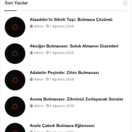
Son Yazılar
Alaaddin’in Sihirli Taşı: Bulmaca Çözümü
Admin
7 Ağustos 2026
Akciğer Bulmacası: Soluk Almanın Gizemleri
Admin
7 Ağustos 2026
Adaletin Peşinde: Zihin Bulmacası
Admin
7 Ağustos 2026
Acıma Bulmacası: Zihninizi Zorlayacak Sorular
Admin
6 Ağustos 2026
Acele Çabuk Bulmaca Eğlencesi