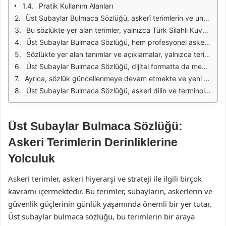
Pratik Kullanım Alanları
Üst Subaylar Bulmaca Sözlüğü, askerî terimlerin ve unvanların daha iyi anlaşılmasını sağlamak amacıyla geliştirilmiş kapsamlı bir kaynaktır. Bu sözlük, üst düzey subayların görevleri, unvanları ve sorumlulukları hakkında bilgi sunarak, okuyucunun askeri hiyerarşiyi ve terminolojiyi kavramasına yardımcı olur. Özellikle askeri eğitim alanında, subayların iletişiminde ve iş birliğinde önemli bir rol oynamaktadır.
Bu sözlükte yer alan terimler, yalnızca Türk Silahlı Kuvvetleri'ne ait değil, dünya genelindeki askeri sistemler için de geçerlidir. Her ülkenin kendi askeri yapısı ve terminolojisi olsa da, ortak terimler ve unvanlar da bulunmaktadır. Bu durum, uluslararası askeri iş birliği ve eğitimlerde iletişimi kolaylaştırır. Üst Subaylar Bulmaca Sözlüğü, bu tür bir anlayışın geliştirilmesine katkıda bulunmaktadır.
Üst Subaylar Bulmaca Sözlüğü, hem profesyonel askerler hem de askeri alanda eğitim gören öğrenciler için değerli bir kaynaktır. Askeri akademilerde ve üniversitelerde, öğrencilere askeri terimlerin doğru kullanımı ve anlamları öğretilmektedir. Bu sözlük, öğrencilerin ve profesyonellerin, askeri konuşma ve yazışmalarında daha etkili olmasına yardımcı olur.
Sözlükte yer alan tanımlar ve açıklamalar, yalnızca terimlerin anlamlarını değil, aynı zamanda bu terimlerin hangi durumlarda kullanıldığını da kapsamaktadır. Bu sayede, okuyucular terimlerin günlük askeri yaşamda nasıl uygulandığını daha iyi anlayabilir. Bunun yanı sıra, sözlükte örnek cümleler ve kullanım şekilleri de verilerek, öğrenme süreci desteklenmektedir.
Üst Subaylar Bulmaca Sözlüğü, dijital formatta da mevcut olup, kullanıcıların kolay erişimini sağlamak için çevrimiçi platformlarda da yayınlanmaktadır. Bu durum, özellikle genç nesil askerlerin ve öğrencilerin teknolojiye olan yatkınlığı göz önüne alındığında, bilgilere ulaşmayı oldukça kolaylaştırmaktadır. Mobil uygulama versiyonları da, kullanıcıların istedikleri zaman ve yerde bilgiye erişimlerini sağlamaktadır.
Ayrıca, sözlük güncellenmeye devam etmekte ve yeni terimler eklenmektedir. Askeri alan sürekli olarak değişmekte ve evrim geçirmektedir, bu nedenle güncel bilgilere sahip olmak oldukça önemlidir. Sözlüğün düzenli olarak güncellenmesi, kullanıcıların en son terim ve kavramlarla tanışmasını sağlar ve askeri terminolojinin dinamik doğasına ayak uydurulmasına yardımcı olur.
Üst Subaylar Bulmaca Sözlüğü, askeri dilin ve terminolojinin anlaşılmasını kolaylaştıran değerli bir kaynaktır. Hem teorik hem de pratik bilgiler sunarak, kullanıcıların askeri alandaki bilgi ve becerilerini geliştirmelerine katkı sağlamaktadır. Bu nedenle, askeri eğitim ve iletişimde önemli bir yere sahiptir.
Üst Subaylar Bulmaca Sözlüğü:
Askeri Terimlerin Derinliklerine
Yolculuk
Askeri terimler, askeri hiyerarşi ve strateji ile ilgili birçok
kavramı içermektedir. Bu terimler, subayların, askerlerin ve
güvenlik güçlerinin günlük yaşamında önemli bir yer tutar.
Üst subaylar bulmaca sözlüğü, bu terimlerin bir araya