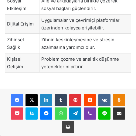
Sosyal
Aile ve arkadaşlarla birlikte çözerek
Etkileşim
sosyal bağları güçlendirir.
Uygulamalar ve çevrimiçi platformlar
Dijital Erişim
üzerinden kolayca erişilebilir.
Zihinsel
Zihnin keskinleşmesine ve stresin
Sağlık
azalmasına yardımcı olur.
Kişisel
Problem çözme ve analitik düşünme
Gelişim
yeteneklerini artırır.
Facebook
X
LinkedIn
Tumblr
Pinterest
Reddit
VKontakte
Odnok
Pocket
Skype
Messenger
WhatsApp
Telegram
Viber
Line
E-Posta ile payla
Yazdır