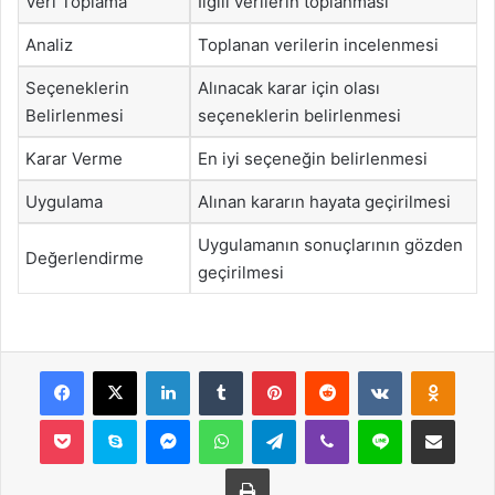
Veri Toplama
İlgili verilerin toplanması
Analiz
Toplanan verilerin incelenmesi
Seçeneklerin
Alınacak karar için olası
Belirlenmesi
seçeneklerin belirlenmesi
Karar Verme
En iyi seçeneğin belirlenmesi
Uygulama
Alınan kararın hayata geçirilmesi
Uygulamanın sonuçlarının gözden
Değerlendirme
geçirilmesi
Facebook
X
LinkedIn
Tumblr
Pinterest
Reddit
VKontakte
Odnok
Pocket
Skype
Messenger
WhatsApp
Telegram
Viber
Line
E-Posta ile payla
Yazdır