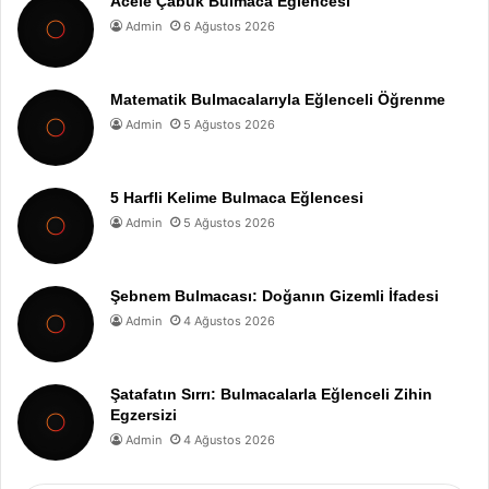
Acele Çabuk Bulmaca Eğlencesi
Admin
6 Ağustos 2026
Matematik Bulmacalarıyla Eğlenceli Öğrenme
Admin
5 Ağustos 2026
5 Harfli Kelime Bulmaca Eğlencesi
Admin
5 Ağustos 2026
Şebnem Bulmacası: Doğanın Gizemli İfadesi
Admin
4 Ağustos 2026
Şatafatın Sırrı: Bulmacalarla Eğlenceli Zihin
Egzersizi
Admin
4 Ağustos 2026