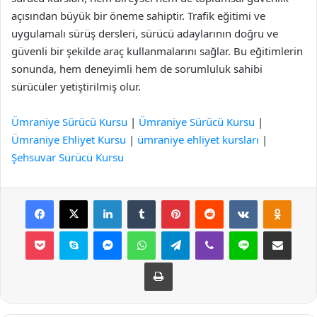
açısından büyük bir öneme sahiptir. Trafik eğitimi ve
uygulamalı sürüş dersleri, sürücü adaylarının doğru ve
güvenli bir şekilde araç kullanmalarını sağlar. Bu eğitimlerin
sonunda, hem deneyimli hem de sorumluluk sahibi
sürücüler yetiştirilmiş olur.
Ümraniye Sürücü Kursu
|
Ümraniye Sürücü Kursu
|
Ümraniye Ehliyet Kursu
|
ümraniye ehliyet kursları
|
Şehsuvar Sürücü Kursu
Facebook
X
LinkedIn
Tumblr
Pinterest
Reddit
VKontakte
Odnok
Pocket
Skype
Messenger
WhatsApp
Telegram
Viber
Line
E-Posta ile payla
Yazdır