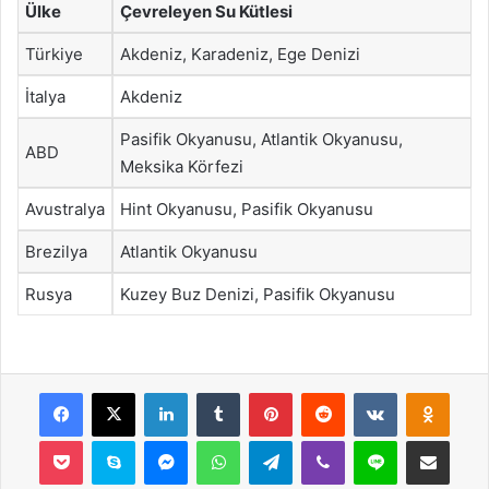
Ülke
Çevreleyen Su Kütlesi
Türkiye
Akdeniz, Karadeniz, Ege Denizi
İtalya
Akdeniz
Pasifik Okyanusu, Atlantik Okyanusu,
ABD
Meksika Körfezi
Avustralya
Hint Okyanusu, Pasifik Okyanusu
Brezilya
Atlantik Okyanusu
Rusya
Kuzey Buz Denizi, Pasifik Okyanusu
Facebook
X
LinkedIn
Tumblr
Pinterest
Reddit
VKontakte
Odnok
Pocket
Skype
Messenger
WhatsApp
Telegram
Viber
Line
E-Posta ile payla
Yazdır