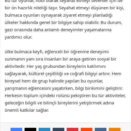
Bu tür oyunlar, hobi olarak seyahat etmeyi sevenler için de
bir ön hazırlık niteliği taşır. Seyahat etmeyi düşünen bir kişi,
bulmaca oyunları oynayarak ziyaret etmeyi planladığı
ülkeler hakkında genel bir bilgiye sahip olabilir. Bu durum,
gezi sırasında daha anlamlı deneyimler yaşamalarına
yardımcı olur.
ülke bulmaca keyfi, eğlenceli bir öğrenme deneyimi
sunmanın yanı sıra insanları bir araya getiren sosyal bir
aktivitedir. Her yaş grubundan bireylerin katılımını
sağlayarak, kültürel çeşitliliği ve coğrafi bilgiyi artırır. Hem
bireysel hem de grup halinde yapılan bu oyunlar,
yarışmanın eğlencesini yaşatırken, bilgi birikimini geliştirir.
Herkesin toplum içindeki rolünü pekiştiren bu tür aktiviteler,
geleceğin bilgili ve bilinçli bireylerini yetiştirmek adına
önemli katkılar sağlar.
Facebook
X
LinkedIn
Tumblr
Pinterest
Reddit
VKontakte
Odnok