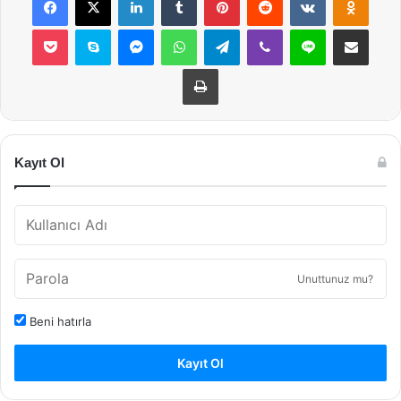
Pocket
Skype
Messenger
WhatsApp
Telegram
Viber
Line
E-Posta ile payla
Yazdır
Kayıt Ol
Unuttunuz mu?
Beni hatırla
Kayıt Ol