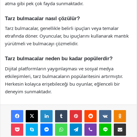
atma gibi pek çok fayda sunmaktadır.
Tarz bulmacalar nasıl çözülür?
Tarz bulmacalar, genellikle belirli ipuçları veya temalar
etrafında döner. Oyuncular, bu ipuçlarını kullanarak mantık
yürütmeli ve bulmacayı çözmelidir.
Tarz bulmacalar neden bu kadar popülerdir?
Dijital platformların yaygınlaşması ve sosyal medya
etkileşimleri, tarz bulmacaların popülaritesini artırmıştır.
Herkesin kolayca erişebileceği bu oyunlar, eğlenceli bir
deneyim sunmaktadır.
Facebook
X
LinkedIn
Tumblr
Pinterest
Reddit
VKontakte
Odnok
Pocket
Skype
Messenger
WhatsApp
Telegram
Viber
Line
E-Posta ile payla
Yazdır