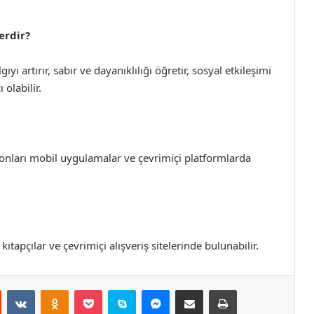
erdir?
yı artırır, sabır ve dayanıklılığı öğretir, sosyal etkileşimi
olabilir.
iyonları mobil uygulamalar ve çevrimiçi platformlarda
apçılar ve çevrimiçi alışveriş sitelerinde bulunabilir.
st
Reddit
VKontakte
Odnoklassniki
Pocket
Skype
Messenger
E-Posta ile paylaş
Yazdır