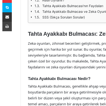
Nasıl Oynanır?
Skype
Tahta Ayakkabı Bulmacası'nın Faydaları
Tahta Ayakkabı Bulmacası ve Zeka Oyunl
E-Posta ile paylaş
SSS (Sıkça Sorulan Sorular)
Yazdır
Tahta Ayakkabı Bulmacası: Ze
Zeka oyunları, zihinsel becerileri geliştirmek, 
geçirmek için harika bir yol sunar. Bu oyunlar, fa
seviyeleriyle tasarlanmıştır. Bu bağlamda, Taht
çeken özel bir oyundur. Bu makalede, Tahta Aya
faydalarını ve zeka oyunları dünyasındaki yerini
Tahta Ayakkabı Bulmacası Nedir?
Tahta Ayakkabı Bulmacası, genellikle ahşap veya
boyutlarda parçaların bir araya getirilmesiyle
belirli bir düzen veya şekil oluşturması için par
temel amacı, parçaların bir araya getirilerek beli