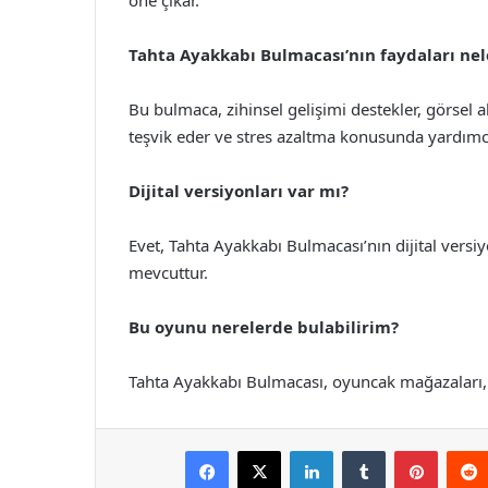
öne çıkar.
Tahta Ayakkabı Bulmacası’nın faydaları nel
Bu bulmaca, zihinsel gelişimi destekler, görsel algı
teşvik eder ve stres azaltma konusunda yardımcı 
Dijital versiyonları var mı?
Evet, Tahta Ayakkabı Bulmacası’nın dijital vers
mevcuttur.
Bu oyunu nerelerde bulabilirim?
Tahta Ayakkabı Bulmacası, oyuncak mağazaları, kit
Facebook
X
LinkedIn
Tumblr
Pintere