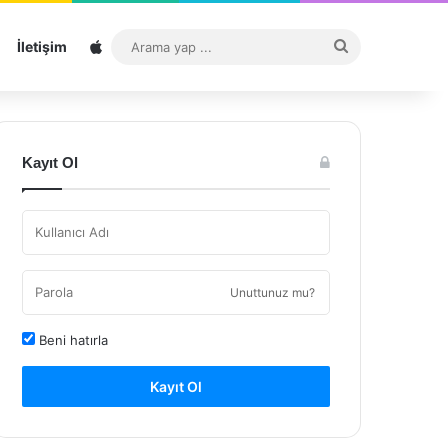
Sitemap
Arama
İletişim
yap
...
Kayıt Ol
Unuttunuz mu?
Beni hatırla
Kayıt Ol