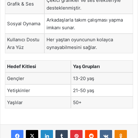
Çekici grafikler ve ses efektleriyle
Grafik & Ses
desteklenmiştir.
Arkadaşlarla takım çalışması yapma
Sosyal Oynama
imkanı sunar.
Kullanıcı Dostu
Her yaştan oyuncunun kolayca
Ara Yüz
oynayabilmesini sağlar.
Hedef Kitlesi
Yaş Grupları
Gençler
13-20 yaş
Yetişkinler
21-50 yaş
Yaşlılar
50+
Facebook
X
LinkedIn
Tumblr
Pinterest
Reddit
VKontakte
Odnok