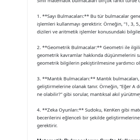
Sınıf matematik bulmacaları birçok farklı türde ol
1. **Sayı Bulmacaları:** Bu tür bulmacalar genel
işlemleri kullanmayı gerektirir. Örneğin, “1, 3, 5
dizileri ve aritmetik işlemler konusundaki bilgiler
2. **Geometrik Bulmacalar:** Geometri ile ilgili 
geometrik kavramlar hakkında düşünmelerini sağla
geometrik bilgilerin pekiştirilmesine yardımcı ol
3. **Mantık Bulmacaları:** Mantık bulmacaları, 
geliştirmelerine olanak tanır. Örneğin, “Eğer A d
ne olabilir?” gibi sorular, mantıksal akıl yürütme
4. **Zeka Oyunları:** Sudoku, KenKen gibi matem
becerilerini eğlenceli bir şekilde geliştirmeleri
gerektirir.