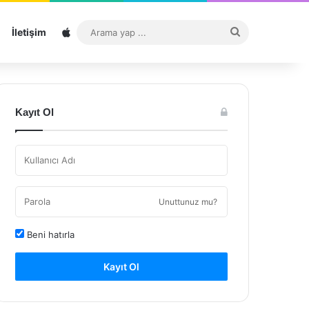
Sitemap
Arama
İletişim
yap
...
Kayıt Ol
Unuttunuz mu?
Beni hatırla
Kayıt Ol