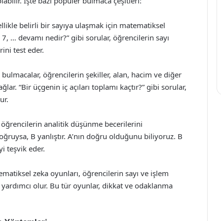
abilir. İşte bazı popüler bulmaca çeşitleri:
likle belirli bir sayıya ulaşmak için matematiksel
, 7, … devamı nedir?” gibi sorular, öğrencilerin sayı
ini test eder.
bulmacalar, öğrencilerin şekiller, alan, hacim ve diğer
r. “Bir üçgenin iç açıları toplamı kaçtır?” gibi sorular,
ur.
öğrencilerin analitik düşünme becerilerini
oğruysa, B yanlıştır. A’nın doğru olduğunu biliyoruz. B
yi teşvik eder.
atiksel zeka oyunları, öğrencilerin sayı ve işlem
ne yardımcı olur. Bu tür oyunlar, dikkat ve odaklanma