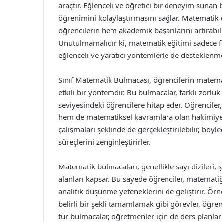
araçtır. Eğlenceli ve öğretici bir deneyim suna
öğrenimini kolaylaştırmasını sağlar. Matematik 
öğrencilerin hem akademik başarılarını artırabili
Unutulmamalıdır ki, matematik eğitimi sadece for
eğlenceli ve yaratıcı yöntemlerle de desteklenme
Sınıf Matematik Bulmacası, öğrencilerin matemat
etkili bir yöntemdir. Bu bulmacalar, farklı zorl
seviyesindeki öğrencilere hitap eder. Öğrencile
hem de matematiksel kavramlara olan hakimiyetleri
çalışmaları şeklinde de gerçekleştirilebilir, böyl
süreçlerini zenginleştirirler.
Matematik bulmacaları, genellikle sayı dizileri,
alanları kapsar. Bu sayede öğrenciler, matemati
analitik düşünme yeteneklerini de geliştirir. Örn
belirli bir şekli tamamlamak gibi görevler, öğren
tür bulmacalar, öğretmenler için de ders planları