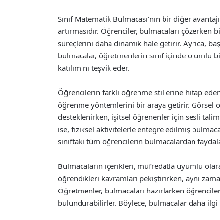
Sınıf Matematik Bulmacası’nın bir diğer avanta
artırmasıdır. Öğrenciler, bulmacaları çözerken b
süreçlerini daha dinamik hale getirir. Ayrıca, baş
bulmacalar, öğretmenlerin sınıf içinde olumlu b
katılımını teşvik eder.
Öğrencilerin farklı öğrenme stillerine hitap eden
öğrenme yöntemlerini bir araya getirir. Görsel ol
desteklenirken, işitsel öğrenenler için sesli talim
ise, fiziksel aktivitelerle entegre edilmiş bulmacal
sınıftaki tüm öğrencilerin bulmacalardan faydal
Bulmacaların içerikleri, müfredatla uyumlu olara
öğrendikleri kavramları pekiştirirken, aynı zam
Öğretmenler, bulmacaları hazırlarken öğrencileri
bulundurabilirler. Böylece, bulmacalar daha ilgi ç