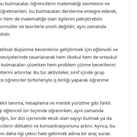
n bu bulmacalar, öğrencilerin matematiği sevmesini ve
öğretmenleri, bu bulmacaları derslerine entegre ederek,
r hem de matematiğe olan ilgilerini pekiştirebilir.
müller ve teorilerle sınırlı değildir; aynı zamanda
lidir.
iksel düşünme becerilerini geliştirmek için eğlenceli ve
uk seviyelerinde tasarlanarak hem ilkokul hem de ortaokul
r, bulmacaları çözerken hem problem çözme becerilerini
ni artırırlar. Bu tür aktiviteler, sınıf içinde grup
ece öğrenciler birbirleriyle iş birliği yaparak öğrenme
 şekil tanıma, hesaplama ve mantık yürütme gibi farklı
ği eğlenceli bir biçimde öğrenirken, aynı zamanda
eğin, bir dizi içerisinde eksik olan sayıyı bulmak ya da
cilerin dikkatini ve konsantrasyonunu artırır. Ayrıca, bu
nı daha ilgi çekici hale getirmek adına bir araç sunar.