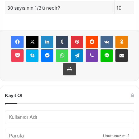
30 sayısının 1/3’ü nedir?
10
Facebook
X
LinkedIn
Tumblr
Pinterest
Reddit
VKontakte
Odnok
Pocket
Skype
Messenger
WhatsApp
Telegram
Viber
Line
E-Posta ile payla
Yazdır
Kayıt Ol
Unuttunuz mu?