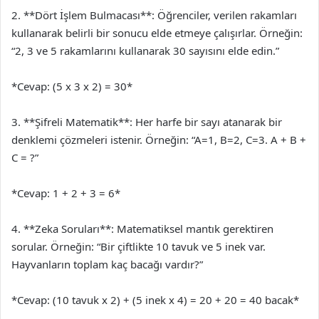
2. **Dört İşlem Bulmacası**: Öğrenciler, verilen rakamları
kullanarak belirli bir sonucu elde etmeye çalışırlar. Örneğin:
“2, 3 ve 5 rakamlarını kullanarak 30 sayısını elde edin.”
*Cevap: (5 x 3 x 2) = 30*
3. **Şifreli Matematik**: Her harfe bir sayı atanarak bir
denklemi çözmeleri istenir. Örneğin: “A=1, B=2, C=3. A + B +
C = ?”
*Cevap: 1 + 2 + 3 = 6*
4. **Zeka Soruları**: Matematiksel mantık gerektiren
sorular. Örneğin: “Bir çiftlikte 10 tavuk ve 5 inek var.
Hayvanların toplam kaç bacağı vardır?”
*Cevap: (10 tavuk x 2) + (5 inek x 4) = 20 + 20 = 40 bacak*