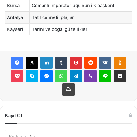
Bursa
Osmanlı İmparatorluğu’nun ilk başkenti
Antalya
Tatil cenneti, plajlar
Kayseri
Tarihi ve doğal güzellikler
Facebook
X
LinkedIn
Tumblr
Pinterest
Reddit
VKontakte
Odnok
Pocket
Skype
Messenger
WhatsApp
Telegram
Viber
Line
E-Posta ile payla
Yazdır
Kayıt Ol