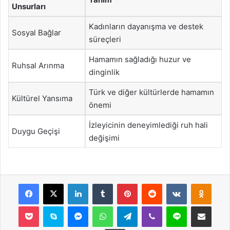
Unsurları
Kadınların dayanışma ve destek
Sosyal Bağlar
süreçleri
Hamamın sağladığı huzur ve
Ruhsal Arınma
dinginlik
Türk ve diğer kültürlerde hamamın
Kültürel Yansıma
önemi
İzleyicinin deneyimlediği ruh hali
Duygu Geçişi
değişimi
Facebook
X
LinkedIn
Tumblr
Pinterest
Reddit
VKontakte
Odnok
Pocket
Skype
Messenger
WhatsApp
Telegram
Viber
Line
E-Posta ile payla
Yazdır