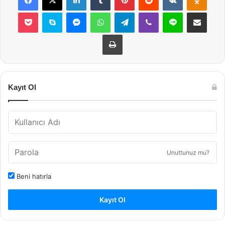
Pocket
Skype
Messenger
WhatsApp
Telegram
Viber
Line
E-Posta ile payla
Yazdır
Kayıt Ol
Unuttunuz mu?
Beni hatırla
Kayıt Ol