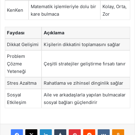
Matematik işlemleriyle dolu bir
Kolay, Orta,
KenKen
kare bulmaca
Zor
Faydası
Açıklama
Dikkat Gelişimi
Kişilerin dikkatini toplamasını sağlar
Problem
Çözme
Çeşitli stratejiler geliştirme fırsatı tanır
Yeteneği
Stres Azaltma
Rahatlama ve zihinsel dinginlik sağlar
Sosyal
Aile ve arkadaşlarla yapılan bulmacalar
Etkileşim
sosyal bağları güçlendirir
Facebook
X
LinkedIn
Tumblr
Pinterest
Reddit
VKontakte
Odnok