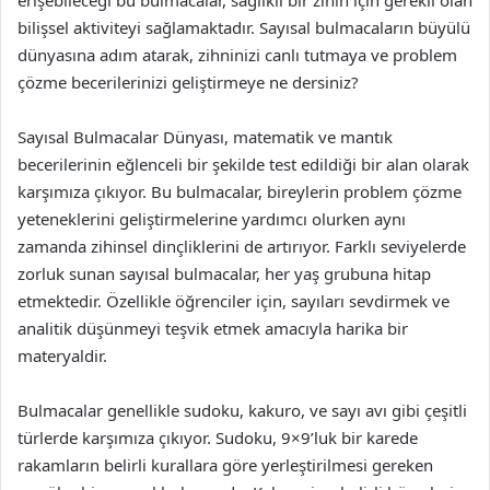
erişebileceği bu bulmacalar, sağlıklı bir zihin için gerekli olan
bilişsel aktiviteyi sağlamaktadır. Sayısal bulmacaların büyülü
dünyasına adım atarak, zihninizi canlı tutmaya ve problem
çözme becerilerinizi geliştirmeye ne dersiniz?
Sayısal Bulmacalar Dünyası, matematik ve mantık
becerilerinin eğlenceli bir şekilde test edildiği bir alan olarak
karşımıza çıkıyor. Bu bulmacalar, bireylerin problem çözme
yeteneklerini geliştirmelerine yardımcı olurken aynı
zamanda zihinsel dinçliklerini de artırıyor. Farklı seviyelerde
zorluk sunan sayısal bulmacalar, her yaş grubuna hitap
etmektedir. Özellikle öğrenciler için, sayıları sevdirmek ve
analitik düşünmeyi teşvik etmek amacıyla harika bir
materyaldir.
Bulmacalar genellikle sudoku, kakuro, ve sayı avı gibi çeşitli
türlerde karşımıza çıkıyor. Sudoku, 9×9’luk bir karede
rakamların belirli kurallara göre yerleştirilmesi gereken