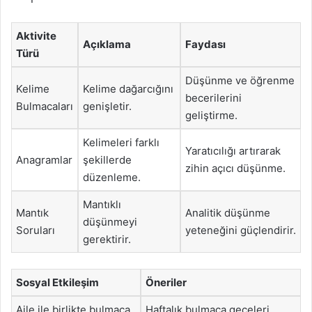
Aktivite
Açıklama
Faydası
Türü
Düşünme ve öğrenme
Kelime
Kelime dağarcığını
becerilerini
Bulmacaları
genişletir.
geliştirme.
Kelimeleri farklı
Yaratıcılığı artırarak
Anagramlar
şekillerde
zihin açıcı düşünme.
düzenleme.
Mantıklı
Mantık
Analitik düşünme
düşünmeyi
Soruları
yeteneğini güçlendirir.
gerektirir.
Sosyal Etkileşim
Öneriler
Aile ile birlikte bulmaca
Haftalık bulmaca geceleri