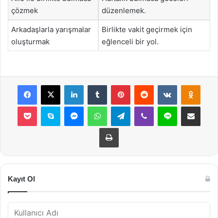
çözmek
düzenlemek.
Arkadaşlarla yarışmalar
Birlikte vakit geçirmek için
oluşturmak
eğlenceli bir yol.
Facebook
X
LinkedIn
Tumblr
Pinterest
Reddit
VKontakte
Odnok
Pocket
Skype
Messenger
WhatsApp
Telegram
Viber
Line
E-Posta ile payla
Yazdır
Kayıt Ol