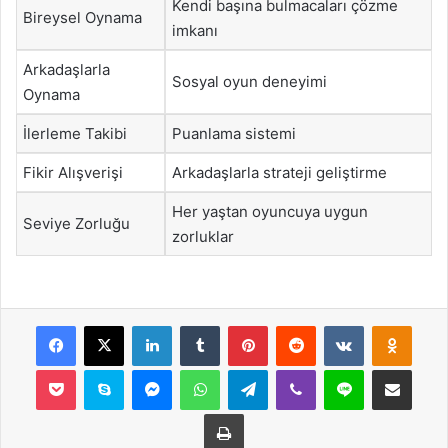
Kendi başına bulmacaları çözme
Bireysel Oynama
imkanı
Arkadaşlarla
Sosyal oyun deneyimi
Oynama
İlerleme Takibi
Puanlama sistemi
Fikir Alışverişi
Arkadaşlarla strateji geliştirme
Her yaştan oyuncuya uygun
Seviye Zorluğu
zorluklar
Facebook
X
LinkedIn
Tumblr
Pinterest
Reddit
VKontakte
Odnok
Pocket
Skype
Messenger
WhatsApp
Telegram
Viber
Line
E-Posta ile payla
Yazdır