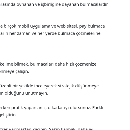
 arasında oynanan ve işbirliğine dayanan bulmacalardır.
e birçok mobil uygulama ve web sitesi, pay bulmaca
ıların her zaman ve her yerde bulmaca çözmelerine
a kelime bilmek, bulmacaları daha hızlı çözmenize
enmeye çalışın.
 düzenli bir şekilde inceleyerek stratejik düşünmeye
ygın olduğunu unutmayın.
rken pratik yaparsanız, o kadar iyi olursunuz. Farklı
liştirin.
stres yapmaktan kaçının. Sakin kalmak, daha iyi