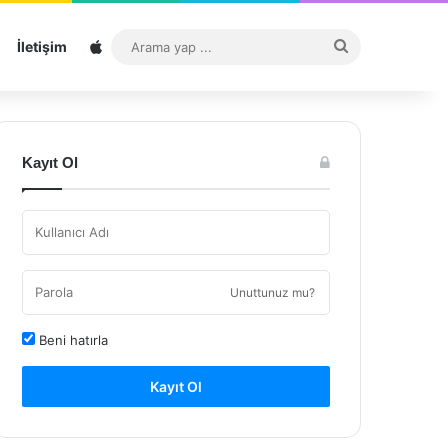
Sitemap
Arama
İletişim
yap
...
Kayıt Ol
Unuttunuz mu?
Beni hatırla
Kayıt Ol