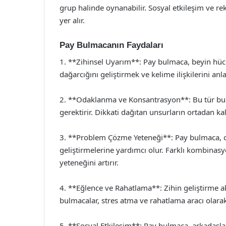
grup halinde oynanabilir. Sosyal etkileşim ve re
yer alır.
Pay Bulmacanın Faydaları
1. **Zihinsel Uyarım**: Pay bulmaca, beyin hücre
dağarcığını geliştirmek ve kelime ilişkilerini anla
2. **Odaklanma ve Konsantrasyon**: Bu tür bulm
gerektirir. Dikkati dağıtan unsurların ortadan kal
3. **Problem Çözme Yeteneği**: Pay bulmaca, o
geliştirmelerine yardımcı olur. Farklı kombin
yeteneğini artırır.
4. **Eğlence ve Rahatlama**: Zihin geliştirme akt
bulmacalar, stres atma ve rahatlama aracı olarak
5. **Sosyal Etkileşim**: Pay bulmaca, arkadaşlar