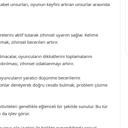
kabet unsurları, oyunun keyfini artıran unsurlar arasında
lerini aktif tutarak zihinsel uyarım sağlar. Kelime
mak, zihinsel becerileri artırır.
acalar, oyuncuların dikkatlerini toplamalarını
dırılması, zihinsel odaklanmayı artırır.
yuncuların yaratıcı düşünme becerilerini
asyonlar deneyerek doğru cevabı bulmak, problem çözme
iviteleri genellikle eğlenceli bir şekilde sunulur. Bu tür
 da işlev görür.
 veya aile üyeleri ile birlikte oynandığında sosyal