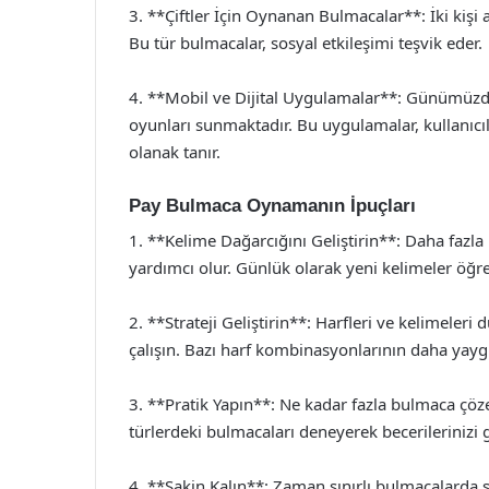
3. **Çiftler İçin Oynanan Bulmacalar**: İki kişi
Bu tür bulmacalar, sosyal etkileşimi teşvik eder.
4. **Mobil ve Dijital Uygulamalar**: Günümüzd
oyunları sunmaktadır. Bu uygulamalar, kullanıc
olanak tanır.
Pay Bulmaca Oynamanın İpuçları
1. **Kelime Dağarcığını Geliştirin**: Daha fazl
yardımcı olur. Günlük olarak yeni kelimeler öğr
2. **Strateji Geliştirin**: Harfleri ve kelimeleri
çalışın. Bazı harf kombinasyonlarının daha ya
3. **Pratik Yapın**: Ne kadar fazla bulmaca çöze
türlerdeki bulmacaları deneyerek becerilerinizi ge
4. **Sakin Kalın**: Zaman sınırlı bulmacalarda 