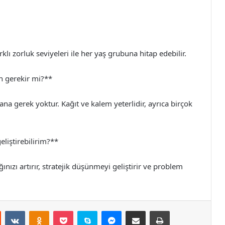
lı zorluk seviyeleri ile her yaş grubuna hitap edebilir.
n gerekir mi?**
a gerek yoktur. Kağıt ve kalem yeterlidir, ayrıca birçok
eliştirebilirim?**
ızı artırır, stratejik düşünmeyi geliştirir ve problem
st
Reddit
VKontakte
Odnoklassniki
Pocket
Skype
Messenger
E-Posta ile paylaş
Yazdır