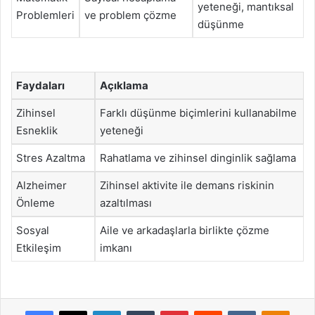
yeteneği, mantıksal
Problemleri
ve problem çözme
düşünme
Faydaları
Açıklama
Zihinsel
Farklı düşünme biçimlerini kullanabilme
Esneklik
yeteneği
Stres Azaltma
Rahatlama ve zihinsel dinginlik sağlama
Alzheimer
Zihinsel aktivite ile demans riskinin
Önleme
azaltılması
Sosyal
Aile ve arkadaşlarla birlikte çözme
Etkileşim
imkanı
Facebook
X
LinkedIn
Tumblr
Pinterest
Reddit
VKontakte
Odnok