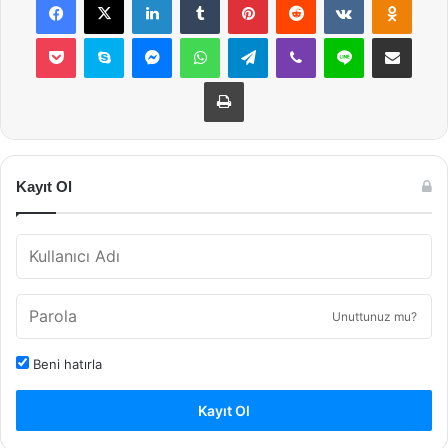
Pocket
Skype
Messenger
WhatsApp
Telegram
Viber
Line
E-Posta ile payla
Yazdır
Kayıt Ol
Unuttunuz mu?
Beni hatırla
Kayıt Ol