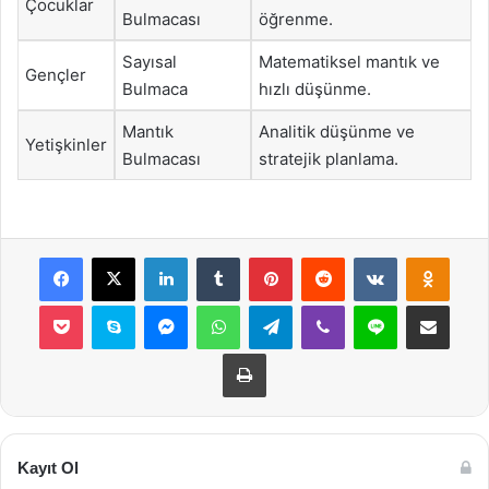
Çocuklar
Bulmacası
öğrenme.
Sayısal
Matematiksel mantık ve
Gençler
Bulmaca
hızlı düşünme.
Mantık
Analitik düşünme ve
Yetişkinler
Bulmacası
stratejik planlama.
Facebook
X
LinkedIn
Tumblr
Pinterest
Reddit
VKontakte
Odnok
Pocket
Skype
Messenger
WhatsApp
Telegram
Viber
Line
E-Posta ile payla
Yazdır
Kayıt Ol