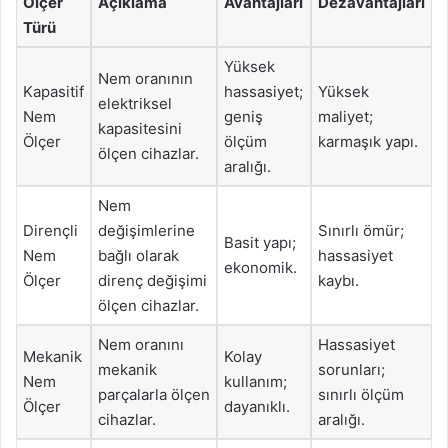
Ölçer
Açıklama
Avantajları
Dezavantajları
Türü
Yüksek
Nem oranının
Kapasitif
hassasiyet;
Yüksek
elektriksel
Nem
geniş
maliyet;
kapasitesini
Ölçer
ölçüm
karmaşık yapı.
ölçen cihazlar.
aralığı.
Nem
Dirençli
değişimlerine
Sınırlı ömür;
Basit yapı;
Nem
bağlı olarak
hassasiyet
ekonomik.
Ölçer
direnç değişimi
kaybı.
ölçen cihazlar.
Nem oranını
Hassasiyet
Mekanik
Kolay
mekanik
sorunları;
Nem
kullanım;
parçalarla ölçen
sınırlı ölçüm
Ölçer
dayanıklı.
cihazlar.
aralığı.