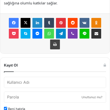
sağlığına olumlu katkılar sağlar.
Facebook
X
LinkedIn
Tumblr
Pinterest
Reddit
VKontakte
Odnok
Pocket
Skype
Messenger
WhatsApp
Telegram
Viber
Line
E-Posta ile payla
Yazdır
Kayıt Ol
Unuttunuz mu?
Beni hatırla