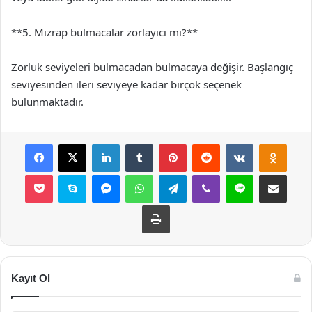
**5. Mızrap bulmacalar zorlayıcı mı?**
Zorluk seviyeleri bulmacadan bulmacaya değişir. Başlangıç
seviyesinden ileri seviyeye kadar birçok seçenek
bulunmaktadır.
Facebook
X
LinkedIn
Tumblr
Pinterest
Reddit
VKontakte
Odnok
Pocket
Skype
Messenger
WhatsApp
Telegram
Viber
Line
E-Posta ile payla
Yazdır
Kayıt Ol