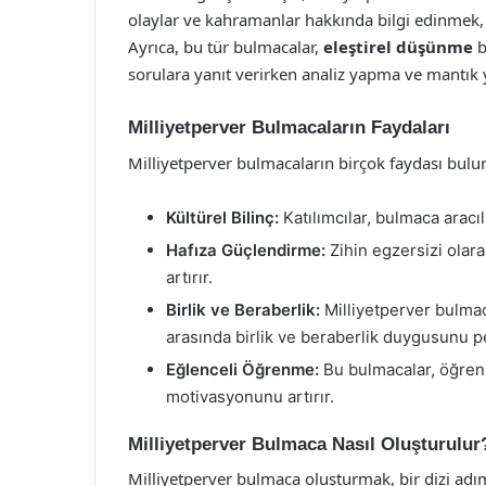
olaylar ve kahramanlar hakkında bilgi edinmek, ge
Ayrıca, bu tür bulmacalar,
eleştirel düşünme
b
sorulara yanıt verirken analiz yapma ve mantık
Milliyetperver Bulmacaların Faydaları
Milliyetperver bulmacaların birçok faydası bulu
Kültürel Bilinç:
Katılımcılar, bulmaca aracıl
Hafıza Güçlendirme:
Zihin egzersizi olarak
artırır.
Birlik ve Beraberlik:
Milliyetperver bulmaca
arasında birlik ve beraberlik duygusunu pek
Eğlenceli Öğrenme:
Bu bulmacalar, öğrenm
motivasyonunu artırır.
Milliyetperver Bulmaca Nasıl Oluşturulur
Milliyetperver bulmaca oluşturmak, bir dizi adım 