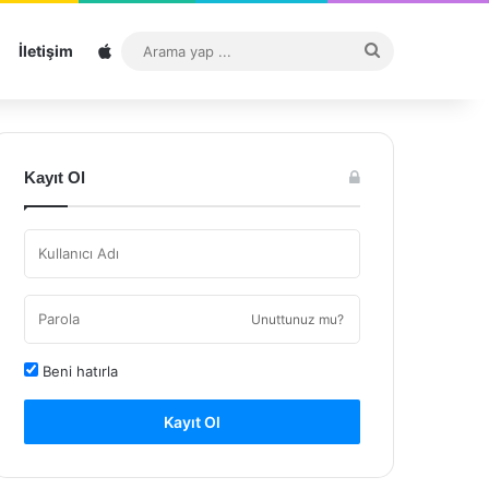
Sitemap
Arama
İletişim
yap
...
Kayıt Ol
Unuttunuz mu?
Beni hatırla
Kayıt Ol