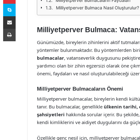
Milliyetperver Bulmacaların Faydaları
Skype
Milliyetperver Bulmaca Nasıl Oluşturulur?
E-Posta ile paylaş
Milliyetperver Bulmaca: Vatan
Yazdır
Günümüzde, bireylerin zihinlerini aktif tutmaları
yöntemler bulunmaktadır. Bu yöntemlerden biri 
bulmacalar
, vatanseverlik duygusunu pekiştire
yardımcı olan bir zihin egzersizi olarak öne çı
önemi, faydaları ve nasıl oluşturulabileceği üzer
Milliyetperver Bulmacaların Önemi
Milliyetperver bulmacalar, bireylerin kendi kültü
tanır. Bu bulmacalar, genellikle
ülkenin tarihi,
şahsiyetleri
hakkında sorular içerir. Bu şekild
kendi kimliklerini ve aidiyet duygularını da güçle
Özellikle genç nesil için, milliyetperver bulmaca