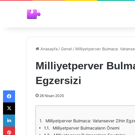
Anasayfa
/
Genel
/
Milliyetperver Bulmaca: Vatanse
Milliyetperver Bulm
Egzersizi
Facebook
28 Nisan 2025
X
LinkedIn
Milliyetperver Bulmaca: Vatansever Zihin Egze
Pinterest
Milliyetperver Bulmacaların Önemi