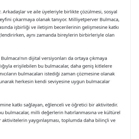
Arkadaşlar ve aile üyeleriyle birlikte çözülmesi, sosyal
 keyfini çıkarmaya olanak tanıyor. Milliyetperver Bulmaca,
nda işbirliği ve iletişim becerilerinin gelişmesine katkı
çlendirirken, aynı zamanda bireylerin birbirleriyle olan
r Bulmaca’nın dijital versiyonları da ortaya çıkmaya
ığıyla erişilebilen bu bulmacalar, daha geniş kitlelere
anıcıların bulmacaları istediği zaman çözmesine olanak
 sunarak herkesin kendi seviyesine uygun bulmacalar
mine katkı sağlayan, eğlenceli ve öğretici bir aktivitedir.
 bulmacalar, milli değerlerin hatırlanmasına ve kültürel
r aktivitelerin yaygınlaşması, toplumda daha bilinçli ve