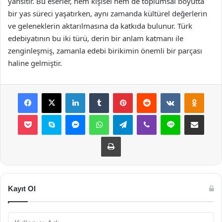
yansıtır. Bu eserler, hem kişisel hem de toplumsal boyutta
bir yas süreci yaşatırken, aynı zamanda kültürel değerlerin
ve geleneklerin aktarılmasına da katkıda bulunur. Türk
edebiyatının bu iki türü, derin bir anlam katmanı ile
zenginleşmiş, zamanla edebi birikimin önemli bir parçası
haline gelmiştir.
Facebook
X
LinkedIn
Tumblr
Pinterest
Reddit
VKontakte
Odnok
Pocket
Skype
Messenger
WhatsApp
Telegram
Viber
Line
E-Posta ile payla
Yazdır
Kayıt Ol