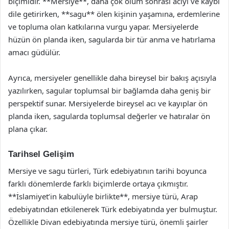
biçimidir. **Mersiye**, daha çok ölüm sonrası acıyı ve kaybı
dile getirirken, **sagu** ölen kişinin yaşamına, erdemlerine
ve topluma olan katkılarına vurgu yapar. Mersiyelerde
hüzün ön planda iken, sagularda bir tür anma ve hatırlama
amacı güdülür.
Ayrıca, mersiyeler genellikle daha bireysel bir bakış açısıyla
yazılırken, sagular toplumsal bir bağlamda daha geniş bir
perspektif sunar. Mersiyelerde bireysel acı ve kayıplar ön
planda iken, sagularda toplumsal değerler ve hatıralar ön
plana çıkar.
Tarihsel Gelişim
Mersiye ve sagu türleri, Türk edebiyatının tarihi boyunca
farklı dönemlerde farklı biçimlerde ortaya çıkmıştır.
**İslamiyet’in kabulüyle birlikte**, mersiye türü, Arap
edebiyatından etkilenerek Türk edebiyatında yer bulmuştur.
Özellikle Divan edebiyatında mersiye türü, önemli şairler