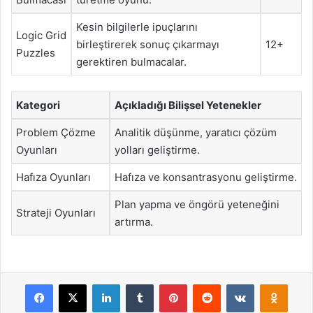
Kesin bilgilerle ipuçlarını
Logic Grid
birleştirerek sonuç çıkarmayı
12+
Puzzles
gerektiren bulmacalar.
Kategori
Açıkladığı Bilişsel Yetenekler
Problem Çözme
Analitik düşünme, yaratıcı çözüm
Oyunları
yolları geliştirme.
Hafıza Oyunları
Hafıza ve konsantrasyonu geliştirme.
Plan yapma ve öngörü yeteneğini
Strateji Oyunları
artırma.
Facebook
X
LinkedIn
Tumblr
Pinterest
Reddit
VKontakte
Odnok