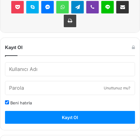
Pocket
Skype
Messenger
WhatsApp
Telegram
Viber
Line
E-Posta ile payla
Yazdır
Kayıt Ol
Unuttunuz mu?
Beni hatırla
Kayıt Ol