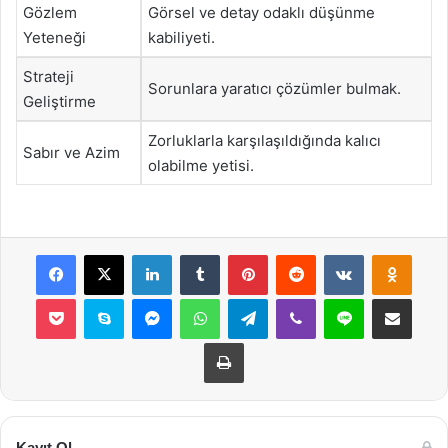
Gözlem
Görsel ve detay odaklı düşünme
Yeteneği
kabiliyeti.
Strateji
Sorunlara yaratıcı çözümler bulmak.
Geliştirme
Zorluklarla karşılaşıldığında kalıcı
Sabır ve Azim
olabilme yetisi.
Facebook
X
LinkedIn
Tumblr
Pinterest
Reddit
VKontakte
Odnok
Pocket
Skype
Messenger
WhatsApp
Telegram
Viber
Line
E-Posta ile payla
Yazdır
Kayıt Ol