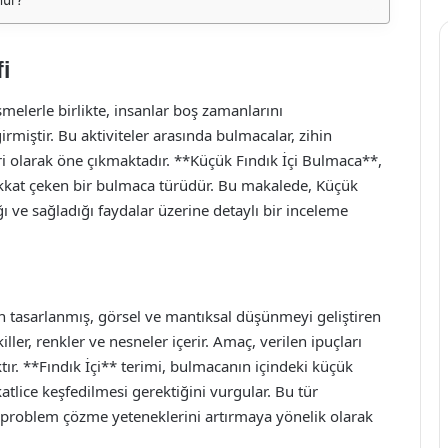
i
melerle birlikte, insanlar boş zamanlarını
girmiştir. Bu aktiviteler arasında bulmacalar, zihin
ri olarak öne çıkmaktadır. **Küçük Fındık İçi Bulmaca**,
 dikkat çeken bir bulmaca türüdür. Bu makalede, Küçük
ı ve sağladığı faydalar üzerine detaylı bir inceleme
in tasarlanmış, görsel ve mantıksal düşünmeyi geliştiren
killer, renkler ve nesneler içerir. Amaç, verilen ipuçları
r. **Fındık İçi** terimi, bulmacanın içindeki küçük
kkatlice keşfedilmesi gerektiğini vurgular. Bu tür
e problem çözme yeteneklerini artırmaya yönelik olarak