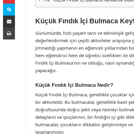
Skype
E-Posta ile paylaş
Küçük Fındık İçi Bulmaca Keyf
Yazdır
Günümüzde, hızlı yaşam tarzı ve teknolojik geliş
değerlendirmek için çeşitli aktiviteler arayışına 
jimnastiği yapmanın en eğlenceli yollarından bi
hem eğlendirici hem de öğretici özellikleri ile
Fındık İçi Bulmaca’nın ne olduğu, nasıl oynandığ
yapacağız.
Küçük Fındık İçi Bulmaca Nedir?
Küçük Fındık İçi Bulmaca, genellikle çocuklar iç
bir aktivitedir. Bu bulmacalar, genellikle basit şe
doğrultusunda doğru şekli veya nesneyi bulmaktı
detayların ve ipuçlarının, bir fındığın içi gibi di
bulmacalar, çocukların dikkatini geliştirmeye v
tasarlanmıştır.