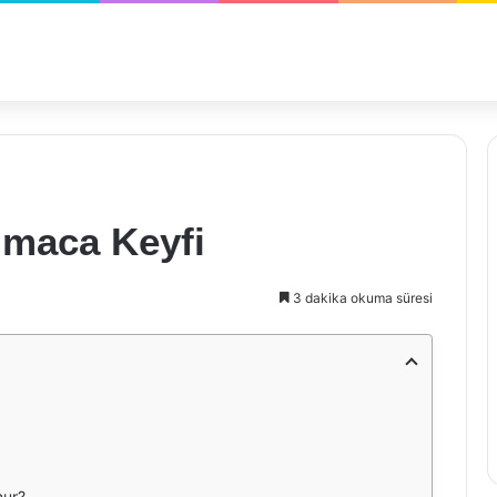
lmaca Keyfi
3 dakika okuma süresi
nur?