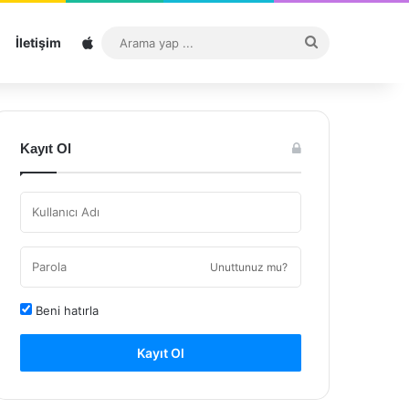
Sitemap
Arama
İletişim
yap
...
Kayıt Ol
Unuttunuz mu?
Beni hatırla
Kayıt Ol