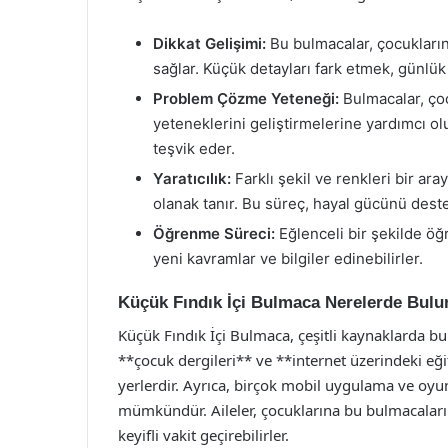
Dikkat Gelişimi:
Bu bulmacalar, çocukların
sağlar. Küçük detayları fark etmek, günlük
Problem Çözme Yeteneği:
Bulmacalar, ço
yeteneklerini geliştirmelerine yardımcı ol
teşvik eder.
Yaratıcılık:
Farklı şekil ve renkleri bir aray
olanak tanır. Bu süreç, hayal gücünü deste
Öğrenme Süreci:
Eğlenceli bir şekilde öğ
yeni kavramlar ve bilgiler edinebilirler.
Küçük Fındık İçi Bulmaca Nerelerde Bulu
Küçük Fındık İçi Bulmaca, çeşitli kaynaklarda bul
**çocuk dergileri** ve **internet üzerindeki eğ
yerlerdir. Ayrıca, birçok mobil uygulama ve oy
mümkündür. Aileler, çocuklarına bu bulmacaları s
keyifli vakit geçirebilirler.