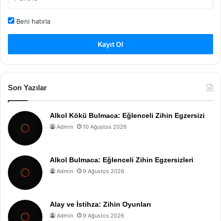
Beni hatırla
Kayıt Ol
Son Yazılar
Alkol Kökü Bulmaca: Eğlenceli Zihin Egzersizi
Admin
10 Ağustos 2026
Alkol Bulmaca: Eğlenceli Zihin Egzersizleri
Admin
9 Ağustos 2026
Alay ve İstihza: Zihin Oyunları
Admin
9 Ağustos 2026