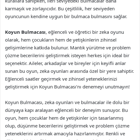
kurallara sahipken, ileri seviyedeki bulmacalar daha
karmaşık ve zorlayıcıdır. Bu çeşitlilik, her seviyeden
oyuncunun kendine uygun bir bulmaca bulmasını sağlar.
Koyun Bulmacası
, eğlenceli ve öğretici bir zeka oyunu
olarak, hem çocukların hem de yetişkinlerin zihinsel
gelişimlerine katkıda bulunur. Mantık yürütme ve problem
çözme becerilerini geliştirmek isteyen herkes için ideal bir
seçenektir. Aileler, arkadaşlar ve bireyler için keyifli anlar
sunan bu oyun, zeka oyunları arasında özel bir yere sahiptir.
Eğlenceli saatler geçirmek ve zihinsel yeteneklerinizi
geliştirmek için Koyun Bulmacası’nı denemeyi unutmayın!
Koyun Bulmacası, zeka oyunları ve bulmacalar ile dolu bir
dünyaya kapı aralayan eğlenceli bir deneyim sunuyor. Bu
oyun, hem çocuklar hem de yetişkinler için tasarlanmış
olup, düşünme becerilerini geliştirmek ve problem çözme
yeteneklerini artırmak amacıyla hazırlanmıştır. Renkli ve