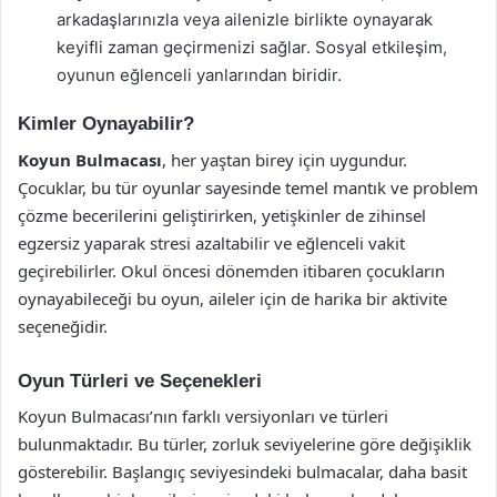
arkadaşlarınızla veya ailenizle birlikte oynayarak
keyifli zaman geçirmenizi sağlar. Sosyal etkileşim,
oyunun eğlenceli yanlarından biridir.
Kimler Oynayabilir?
Koyun Bulmacası
, her yaştan birey için uygundur.
Çocuklar, bu tür oyunlar sayesinde temel mantık ve problem
çözme becerilerini geliştirirken, yetişkinler de zihinsel
egzersiz yaparak stresi azaltabilir ve eğlenceli vakit
geçirebilirler. Okul öncesi dönemden itibaren çocukların
oynayabileceği bu oyun, aileler için de harika bir aktivite
seçeneğidir.
Oyun Türleri ve Seçenekleri
Koyun Bulmacası’nın farklı versiyonları ve türleri
bulunmaktadır. Bu türler, zorluk seviyelerine göre değişiklik
gösterebilir. Başlangıç seviyesindeki bulmacalar, daha basit