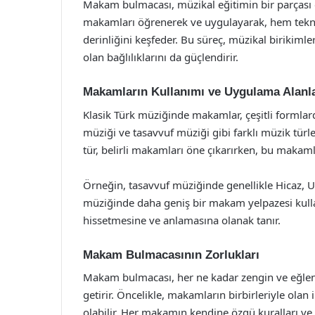
Makam bulmacası, müzikal eğitimin bir parçası ol
makamları öğrenerek ve uygulayarak, hem teknik
derinliğini keşfeder. Bu süreç, müzikal birikiml
olan bağlılıklarını da güçlendirir.
Makamların Kullanımı ve Uygulama Alanla
Klasik Türk müziğinde makamlar, çeşitli formlarda
müziği ve tasavvuf müziği gibi farklı müzik türl
tür, belirli makamları öne çıkarırken, bu makaml
Örneğin, tasavvuf müziğinde genellikle Hicaz, U
müziğinde daha geniş bir makam yelpazesi kulla
hissetmesine ve anlamasına olanak tanır.
Makam Bulmacasının Zorlukları
Makam bulmacası, her ne kadar zengin ve eğlence
getirir. Öncelikle, makamların birbirleriyle olan 
olabilir. Her makamın kendine özgü kuralları ve