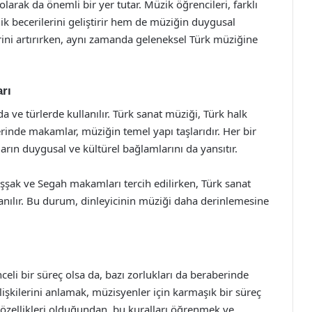
arak da önemli bir yer tutar. Müzik öğrencileri, farklı
 becerilerini geliştirir hem de müziğin duygusal
erini artırırken, aynı zamanda geleneksel Türk müziğine
rı
 ve türlerde kullanılır. Türk sanat müziği, Türk halk
erinde makamlar, müziğin temel yapı taşlarıdır. Her bir
arın duygusal ve kültürel bağlamlarını da yansıtır.
şşak ve Segah makamları tercih edilirken, Türk sanat
nılır. Bu durum, dinleyicinin müziği daha derinlemesine
li bir süreç olsa da, bazı zorlukları da beraberinde
ilişkilerini anlamak, müzisyenler için karmaşık bir süreç
 özellikleri olduğundan, bu kuralları öğrenmek ve