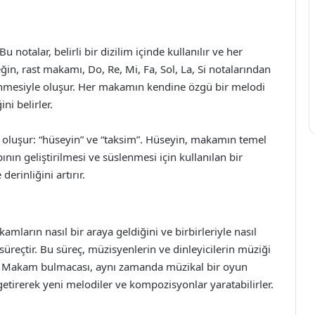
u notalar, belirli bir dizilim içinde kullanılır ve her
eğin, rast makamı, Do, Re, Mi, Fa, Sol, La, Si notalarından
nlenmesiyle oluşur. Her makamın kendine özgü bir melodi
ni belirler.
n oluşur: “hüseyin” ve “taksim”. Hüseyin, makamın temel
nın geliştirilmesi ve süslenmesi için kullanılan bir
derinliğini artırır.
ların nasıl bir araya geldiğini ve birbirleriyle nasıl
reçtir. Bu süreç, müzisyenlerin ve dinleyicilerin müziği
. Makam bulmacası, aynı zamanda müzikal bir oyun
getirerek yeni melodiler ve kompozisyonlar yaratabilirler.