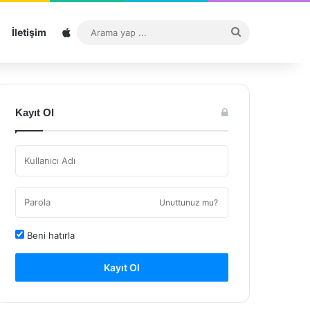
Sitemap
Arama
İletişim
yap
...
Kayıt Ol
Unuttunuz mu?
Beni hatırla
Kayıt Ol