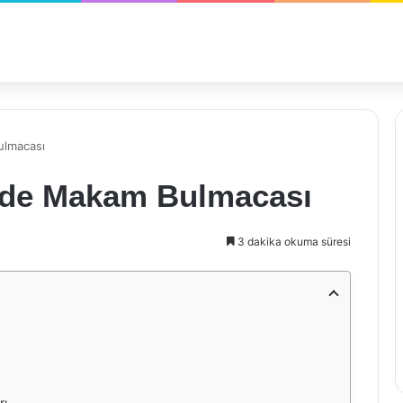
ulmacası
nde Makam Bulmacası
3 dakika okuma süresi
rı