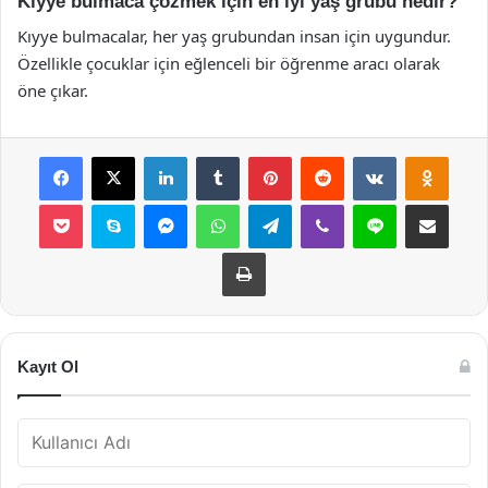
Kıyye bulmaca çözmek için en iyi yaş grubu nedir?
Kıyye bulmacalar, her yaş grubundan insan için uygundur.
Özellikle çocuklar için eğlenceli bir öğrenme aracı olarak
öne çıkar.
Facebook
X
LinkedIn
Tumblr
Pinterest
Reddit
VKontakte
Odnok
Pocket
Skype
Messenger
WhatsApp
Telegram
Viber
Line
E-Posta ile payla
Yazdır
Kayıt Ol