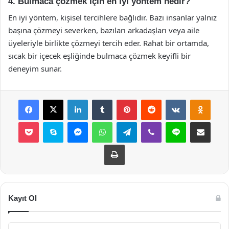
4. Bulmaca çözmek için en iyi yöntem nedir?
En iyi yöntem, kişisel tercihlere bağlıdır. Bazı insanlar yalnız
başına çözmeyi severken, bazıları arkadaşları veya aile
üyeleriyle birlikte çözmeyi tercih eder. Rahat bir ortamda,
sıcak bir içecek eşliğinde bulmaca çözmek keyifli bir
deneyim sunar.
Facebook
X
LinkedIn
Tumblr
Pinterest
Reddit
VKontakte
Odnok
Pocket
Skype
Messenger
WhatsApp
Telegram
Viber
Line
E-Posta ile payla
Yazdır
Kayıt Ol