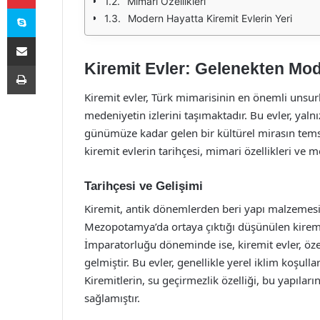
Mimari Özellikleri
Skype
Modern Hayatta Kiremit Evlerin Yeri
E-Posta ile paylaş
Yazdır
Kiremit Evler: Gelenekten Mo
Kiremit evler, Türk mimarisinin en önemli unsurl
medeniyetin izlerini taşımaktadır. Bu evler, yal
günümüze kadar gelen bir kültürel mirasın temsi
kiremit evlerin tarihçesi, mimari özellikleri ve 
Tarihçesi ve Gelişimi
Kiremit, antik dönemlerden beri yapı malzemesi o
Mezopotamya’da ortaya çıktığı düşünülen kiremi
İmparatorluğu döneminde ise, kiremit evler, özell
gelmiştir. Bu evler, genellikle yerel iklim koşull
Kiremitlerin, su geçirmezlik özelliği, bu yapılar
sağlamıştır.