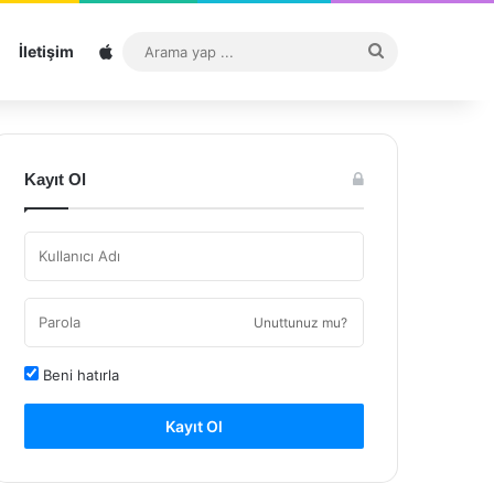
Sitemap
Arama
İletişim
yap
...
Kayıt Ol
Unuttunuz mu?
Beni hatırla
Kayıt Ol