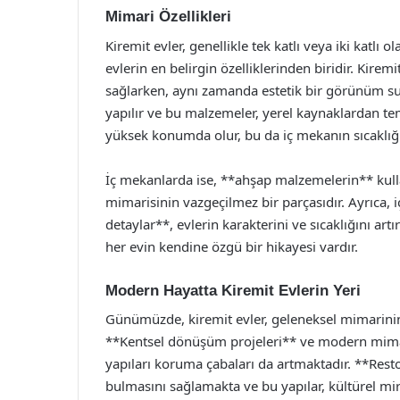
Mimari Özellikleri
Kiremit evler, genellikle tek katlı veya iki katlı o
evlerin en belirgin özelliklerinden biridir. Kire
sağlarken, aynı zamanda estetik bir görünüm sun
yapılır ve bu malzemeler, yerel kaynaklardan temi
yüksek konumda olur, bu da iç mekanın sıcaklığ
İç mekanlarda ise, **ahşap malzemelerin** kulla
mimarisinin vazgeçilmez bir parçasıdır. Ayrıca,
detaylar**, evlerin karakterini ve sıcaklığını art
her evin kendine özgü bir hikayesi vardır.
Modern Hayatta Kiremit Evlerin Yeri
Günümüzde, kiremit evler, geleneksel mimarini
**Kentsel dönüşüm projeleri** ve modern mimari 
yapıları koruma çabaları da artmaktadır. **Resto
bulmasını sağlamakta ve bu yapılar, kültürel mir