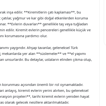
larak inşa edilir. **Kiremitlerin çatı kaplaması**, bu
mit çatılar, yağmur ve kar gibi doğal etkenlerden koruma
ar. **Evlerin duvarları** genellikle taş veya tuğladan
n edilir. Kiremit evlerin pencereleri genellikle küçük ve
ını korumasına yardımcı olur.
nımı yaygındır. Ahşap tavanlar, geleneksel Türk
 iç mekanlarda yer alan **süslemeler** ve **el yapımı
ıran unsurlardır. Bu detaylar, ustaların elinden çıkma olup,
n korunması açısından önemli bir rol oynamaktadır.
anlayış, kiremit evlerin yerini alırken, bu geleneksel
rasyon projeleri**, tarihi kiremit evlerin yeniden hayat
as olarak gelecek nesillere aktarılmaktadır.