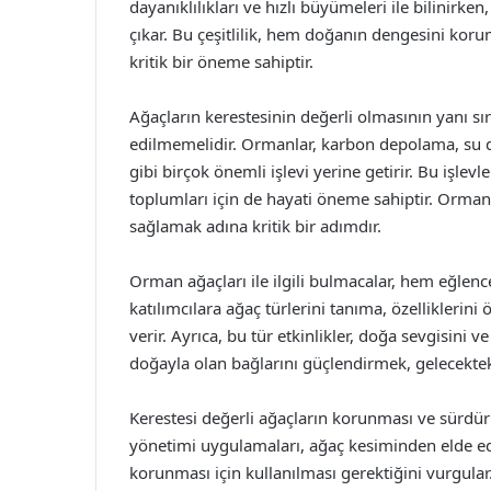
dayanıklılıkları ve hızlı büyümeleri ile bilinirk
çıkar. Bu çeşitlilik, hem doğanın dengesini kor
kritik bir öneme sahiptir.
Ağaçların kerestesinin değerli olmasının yanı sı
edilmemelidir. Ormanlar, karbon depolama, su d
gibi birçok önemli işlevi yerine getirir. Bu işle
toplumları için de hayati öneme sahiptir. Ormanl
sağlamak adına kritik bir adımdır.
Orman ağaçları ile ilgili bulmacalar, hem eğlenc
katılımcılara ağaç türlerini tanıma, özelliklerini
verir. Ayrıca, bu tür etkinlikler, doğa sevgisini v
doğayla olan bağlarını güçlendirmek, gelecektek
Kerestesi değerli ağaçların korunması ve sürdürüle
yönetimi uygulamaları, ağaç kesiminden elde edi
korunması için kullanılması gerektiğini vurgular