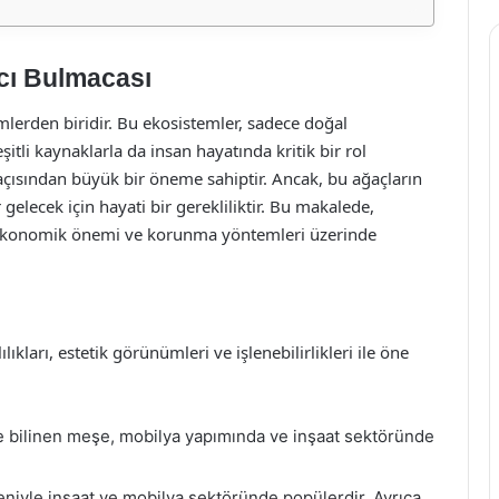
cı Bulmacası
lerden biridir. Bu ekosistemler, sadece doğal
itli kaynaklarla da insan hayatında kritik bir rol
çısından büyük bir öneme sahiptir. Ancak, bu ağaçların
elecek için hayati bir gerekliliktir. Bu makalede,
i, ekonomik önemi ve korunma yöntemleri üzerinde
lıkları, estetik görünümleri ve işlenebilirlikleri ile öne
le bilinen meşe, mobilya yapımında ve inşaat sektöründe
eniyle inşaat ve mobilya sektöründe popülerdir. Ayrıca,