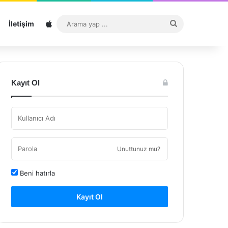
Sitemap
Arama
İletişim
yap
...
Kayıt Ol
Unuttunuz mu?
Beni hatırla
Kayıt Ol