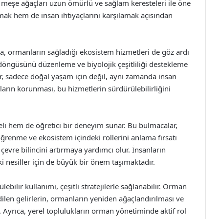
en, meşe ağaçları uzun ömürlü ve sağlam keresteleri ile öne
umak hem de insan ihtiyaçlarını karşılamak açısından
ra, ormanların sağladığı ekosistem hizmetleri de göz ardı
öngüsünü düzenleme ve biyolojik çeşitliliği destekleme
vler, sadece doğal yaşam için değil, aynı zamanda insan
arın korunması, bu hizmetlerin sürdürülebilirliğini
eli hem de öğretici bir deneyim sunar. Bu bulmacalar,
 öğrenme ve ekosistem içindeki rollerini anlama fırsatı
e çevre bilincini artırmaya yardımcı olur. İnsanların
i nesiller için de büyük bir önem taşımaktadır.
bilir kullanımı, çeşitli stratejilerle sağlanabilir. Orman
len gelirlerin, ormanların yeniden ağaçlandırılması ve
. Ayrıca, yerel toplulukların orman yönetiminde aktif rol