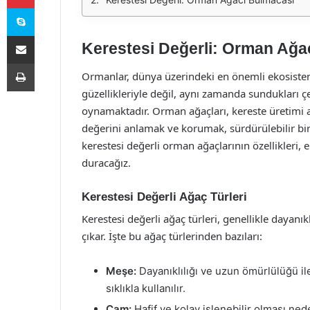
Skype
E-Posta ile paylaş
Kerestesi Değerli: Orman Ağa
Yazdır
Ormanlar, dünya üzerindeki en önemli ekosistem
güzellikleriyle değil, aynı zamanda sundukları çeş
oynamaktadır. Orman ağaçları, kereste üretimi a
değerini anlamak ve korumak, sürdürülebilir bir g
kerestesi değerli orman ağaçlarının özellikler
duracağız.
Kerestesi Değerli Ağaç Türleri
Kerestesi değerli ağaç türleri, genellikle dayanıklı
çıkar. İşte bu ağaç türlerinden bazıları:
Meşe:
Dayanıklılığı ve uzun ömürlülüğü i
sıklıkla kullanılır.
Çam:
Hafif ve kolay işlenebilir olması ned