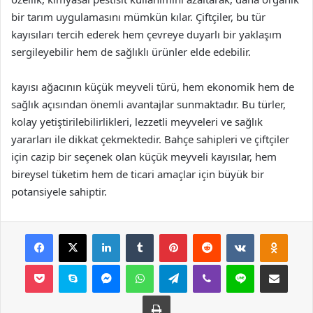
bir tarım uygulamasını mümkün kılar. Çiftçiler, bu tür
kayısıları tercih ederek hem çevreye duyarlı bir yaklaşım
sergileyebilir hem de sağlıklı ürünler elde edebilir.
kayısı ağacının küçük meyveli türü, hem ekonomik hem de
sağlık açısından önemli avantajlar sunmaktadır. Bu türler,
kolay yetiştirilebilirlikleri, lezzetli meyveleri ve sağlık
yararları ile dikkat çekmektedir. Bahçe sahipleri ve çiftçiler
için cazip bir seçenek olan küçük meyveli kayısılar, hem
bireysel tüketim hem de ticari amaçlar için büyük bir
potansiyele sahiptir.
Facebook
X
LinkedIn
Tumblr
Pinterest
Reddit
VKontakte
Odnok
Pocket
Skype
Messenger
WhatsApp
Telegram
Viber
Line
E-Posta ile payla
Yazdır