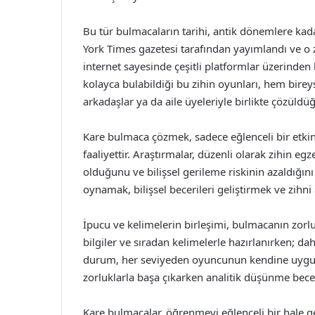
Bu tür bulmacaların tarihi, antik dönemlere ka
York Times gazetesi tarafından yayımlandı ve o
internet sayesinde çeşitli platformlar üzerind
kolayca bulabildiği bu zihin oyunları, hem birey
arkadaşlar ya da aile üyeleriyle birlikte çözüld
Kare bulmaca çözmek, sadece eğlenceli bir etkinl
faaliyettir. Araştırmalar, düzenli olarak zihin egz
olduğunu ve bilişsel gerileme riskinin azaldığı
oynamak, bilişsel becerileri geliştirmek ve zihni
İpucu ve kelimelerin birleşimi, bulmacanın zorluk
bilgiler ve sıradan kelimelerle hazırlanırken; dah
durum, her seviyeden oyuncunun kendine uygun
zorluklarla başa çıkarken analitik düşünme beceril
Kare bulmacalar, öğrenmeyi eğlenceli bir hale ge