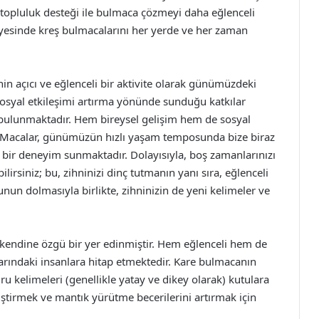
 topluluk desteği ile bulmaca çözmeyi daha eğlenceli
sayesinde kreş bulmacalarını her yerde ve her zaman
hin açıcı ve eğlenceli bir aktivite olarak günümüzdeki
sosyal etkileşimi artırma yönünde sunduğu katkılar
e bulunmaktadır. Hem bireysel gelişim hem de sosyal
bulMacalar, günümüzün hızlı yaşam temposunda bize biraz
i bir deneyim sunmaktadır. Dolayısıyla, boş zamanlarınızı
irsiniz; bu, zihninizi dinç tutmanın yanı sıra, eğlenceli
unun dolmasıyla birlikte, zihninizin de yeni kelimeler ve
kendine özgü bir yer edinmiştir. Hem eğlenceli hem de
larındaki insanlara hitap etmektedir. Kare bulmacanın
u kelimeleri (genellikle yatay ve dikey olarak) kutulara
liştirmek ve mantık yürütme becerilerini artırmak için