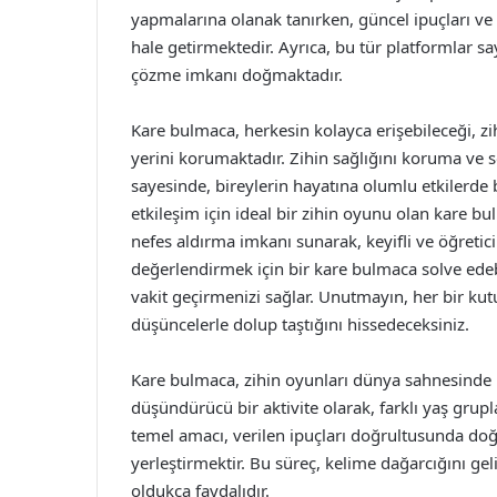
yapmalarına olanak tanırken, güncel ipuçları ve
hale getirmektedir. Ayrıca, bu tür platformlar 
çözme imkanı doğmaktadır.
Kare bulmaca, herkesin kolayca erişebileceği, zi
yerini korumaktadır. Zihin sağlığını koruma ve 
sayesinde, bireylerin hayatına olumlu etkilerd
etkileşim için ideal bir zihin oyunu olan kare 
nefes aldırma imkanı sunarak, keyifli ve öğretic
değerlendirmek için bir kare bulmaca solve edebil
vakit geçirmenizi sağlar. Unutmayın, her bir kut
düşüncelerle dolup taştığını hissedeceksiniz.
Kare bulmaca, zihin oyunları dünya sahnesinde 
düşündürücü bir aktivite olarak, farklı yaş grup
temel amacı, verilen ipuçları doğrultusunda doğr
yerleştirmektir. Bu süreç, kelime dağarcığını ge
oldukça faydalıdır.