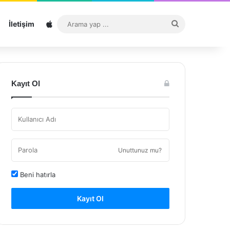
Sitemap
Arama
İletişim
yap
...
Kayıt Ol
Unuttunuz mu?
Beni hatırla
Kayıt Ol