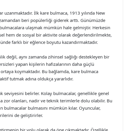
dar uzanmaktadır. İlk kare bulmaca, 1913 yılında New
 zamandan beri popülerliği giderek arttı. Günümüzde
en bulmacalara ulaşmak mümkün hale gelmiştir. Herkesin
sel hem de sosyal bir aktivite olarak değerlendirilmekte,
üğünde farklı bir eğlence boyutu kazandırmaktadır.
ik değil, aynı zamanda zihinsel sağlığı destekleyen bir
ersizleri yapan kişilerin hafızalarının daha güçlü
nı ortaya koymaktadır. Bu bağlamda, kare bulmaca
 aktif tutmak adına oldukça yararlıdır.
 seviyesini belirler. Kolay bulmacalar, genellikle genel
a zor olanları, nadir ve teknik terimlerle dolu olabilir. Bu
 bulmacalar bulmasını mümkün kılar. Oyuncular,
erini de geliştirirler.
tirmenin bir yolu olarak da öne çıkmaktadır. Özellikle