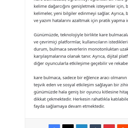
kelime dağarcığını genişletmek isteyenler için, 
kelimeler, yeni bilgiler edinmeyi sağlar. Ayrıca, 
ve yazım hatalarını azaltmak için pratik yapma 
Günümüzde, teknolojiyle birlikte kare bulmacal
ve çevrimiçi platformlar, kullanıcıların istedik
durum, bulmaca severlerin monotonluktan uzakl
karşılaşmalarına olanak tanır. Ayrıca, dijital pla
diğer oyuncularla etkileşime geçebilir ve rekabet
kare bulmaca, sadece bir eğlence aracı olmanın ö
teşvik eden ve sosyal etkileşim sağlayan bir zi
günümüzde hala geniş bir oyuncu kitlesine hitap
dikkat çekmektedir. Herkesin rahatlıkla katılabi
fayda sağlamaya devam etmektedir.
Facebook
X
LinkedIn
Tumblr
Pintere