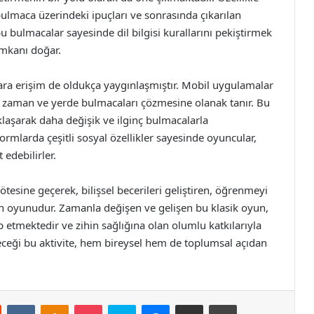
bulmaca üzerindeki ipuçları ve sonrasında çıkarılan
bu bulmacalar sayesinde dil bilgisi kurallarını pekiştirmek
imkanı doğar.
ara erişim de oldukça yaygınlaşmıştır. Mobil uygulamalar
leri zaman ve yerde bulmacaları çözmesine olanak tanır. Bu
aşarak daha değişik ve ilginç bulmacalarla
tformlarda çeşitli sosyal özellikler sayesinde oyuncular,
 edebilirler.
tesine geçerek, bilişsel becerileri geliştiren, öğrenmeyi
hin oyunudur. Zamanla değişen ve gelişen bu klasik oyun,
 etmektedir ve zihin sağlığına olan olumlu katkılarıyla
leceği bu aktivite, hem bireysel hem de toplumsal açıdan
st
Reddit
VKontakte
Odnoklassniki
Pocket
Skype
Messenger
E-Posta ile paylaş
Yazdır