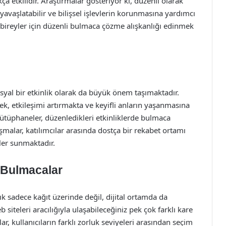
 etkilidir. Araştırmalar gösteriyor ki, düzenli olarak
avaşlatabilir ve bilişsel işlevlerin korunmasına yardımcı
 bireyler için düzenli bulmaca çözme alışkanlığı edinmek
syal bir etkinlik olarak da büyük önem taşımaktadır.
mek, etkileşimi artırmakta ve keyifli anların yaşanmasına
kütüphaneler, düzenledikleri etkinliklerde bulmaca
şmalar, katılımcılar arasında dostça bir rekabet ortamı
ler sunmaktadır.
 Bulmacalar
tık sadece kağıt üzerinde değil, dijital ortamda da
iteleri aracılığıyla ulaşabileceğiniz pek çok farklı kare
r, kullanıcıların farklı zorluk seviyeleri arasından seçim