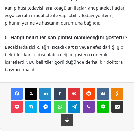
Kan pıhtısı tedavisi, antikoagülan ilaçlar, antiplatelet ilaçlar
veya cerrahi müdahale ile yapılabilir. Tedavi yöntemi,
pıhtının yerine ve hastanın durumuna bağlıdır.
5. Hangi belirtiler kan pıhtısı olabileceğini gösterir?
Bacaklarda şişlik, ağrı, sıcaklık artışı veya nefes darlığı gibi
belirtiler, kan pıhtısı olabileceğini gösteren önemli
işaretlerdir. Bu belirtiler görüldüğünde derhal bir doktora
başvurulmalıdır.
Facebook
X
LinkedIn
Tumblr
Pinterest
Reddit
VKontakte
Odnok
Pocket
Skype
Messenger
WhatsApp
Telegram
Viber
Line
E-Posta ile payla
Yazdır