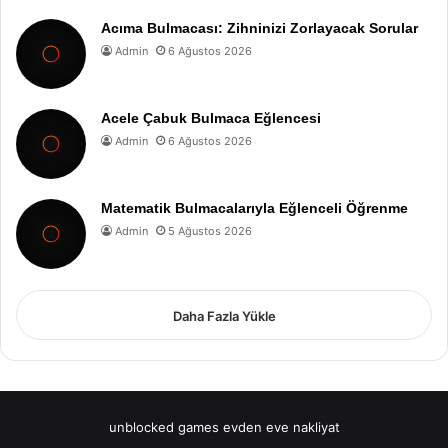
Acıma Bulmacası: Zihninizi Zorlayacak Sorular
Admin
6 Ağustos 2026
Acele Çabuk Bulmaca Eğlencesi
Admin
6 Ağustos 2026
Matematik Bulmacalarıyla Eğlenceli Öğrenme
Admin
5 Ağustos 2026
Daha Fazla Yükle
unblocked games
evden eve nakliyat