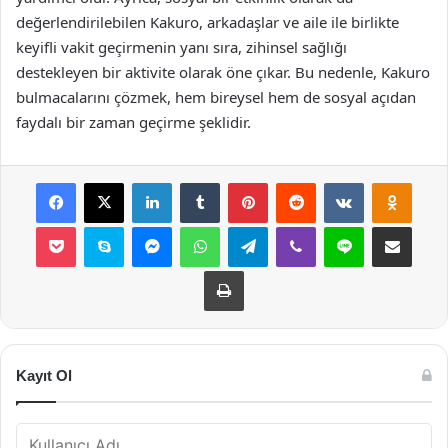
değerlendirilebilen Kakuro, arkadaşlar ve aile ile birlikte
keyifli vakit geçirmenin yanı sıra, zihinsel sağlığı
destekleyen bir aktivite olarak öne çıkar. Bu nedenle, Kakuro
bulmacalarını çözmek, hem bireysel hem de sosyal açıdan
faydalı bir zaman geçirme şeklidir.
Facebook
X
LinkedIn
Tumblr
Pinterest
Reddit
VKontakte
Odnok
Pocket
Skype
Messenger
WhatsApp
Telegram
Viber
Line
E-Posta ile payla
Yazdır
Kayıt Ol