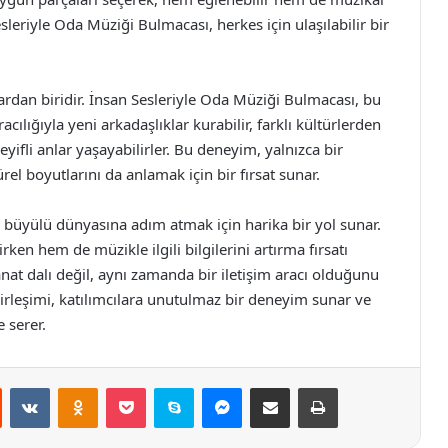
Sesleriyle Oda Müziği Bulmacası, herkes için ulaşılabilir bir
lardan biridir. İnsan Sesleriyle Oda Müziği Bulmacası, bu
cılığıyla yeni arkadaşlıklar kurabilir, farklı kültürlerden
eyifli anlar yaşayabilirler. Bu deneyim, yalnızca bir
l boyutlarını da anlamak için bir fırsat sunar.
 büyülü dünyasına adım atmak için harika bir yol sunar.
irken hem de müzikle ilgili bilgilerini artırma fırsatı
sanat dalı değil, aynı zamanda bir iletişim aracı olduğunu
 birleşimi, katılımcılara unutulmaz bir deneyim sunar ve
 serer.
st
Reddit
VKontakte
Odnoklassniki
Pocket
Skype
Messenger
E-Posta ile paylaş
Yazdır