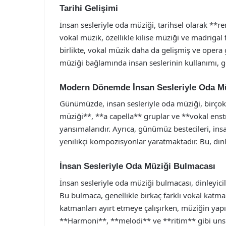
Tarihi Gelişimi
İnsan sesleriyle oda müziği, tarihsel olarak **
vokal müzik, özellikle kilise müziği ve madriga
birlikte, vokal müzik daha da gelişmiş ve opera 
müziği bağlamında insan seslerinin kullanımı, g
Modern Dönemde İnsan Sesleriyle Oda M
Günümüzde, insan sesleriyle oda müziği, birçok 
müziği**, **a capella** gruplar ve **vokal ens
yansımalarıdır. Ayrıca, günümüz bestecileri, ins
yenilikçi kompozisyonlar yaratmaktadır. Bu, dinl
İnsan Sesleriyle Oda Müziği Bulmacası
İnsan sesleriyle oda müziği bulmacası, dinleyici
Bu bulmaca, genellikle birkaç farklı vokal katman
katmanları ayırt etmeye çalışırken, müziğin yapıs
**Harmoni**, **melodi** ve **ritim** gibi unsu