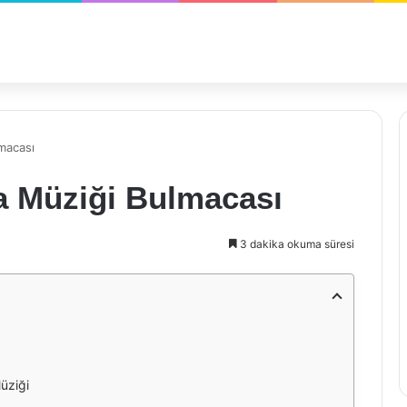
macası
a Müziği Bulmacası
3 dakika okuma süresi
üziği