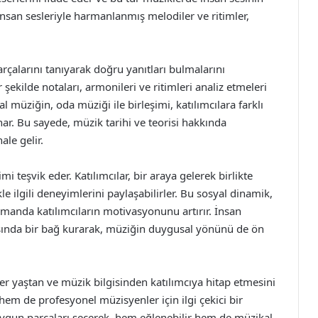
san sesleriyle harmanlanmış melodiler ve ritimler,
rçalarını tanıyarak doğru yanıtları bulmalarını
r şekilde notaları, armonileri ve ritimleri analiz etmeleri
l müziğin, oda müziği ile birleşimi, katılımcılara farklı
nar. Bu sayede, müzik tarihi ve teorisi hakkında
le gelir.
 teşvik eder. Katılımcılar, bir araya gelerek birlikte
ikle ilgili deneyimlerini paylaşabilirler. Bu sosyal dinamik,
zamanda katılımcıların motivasyonunu artırır. İnsan
arasında bir bağ kurarak, müziğin duygusal yönünü de ön
er yaştan ve müzik bilgisinden katılımcıya hitap etmesini
hem de profesyonel müzisyenler için ilgi çekici bir
 uygun parçaları seçerek, hem eğlenebilir hem de müzikal