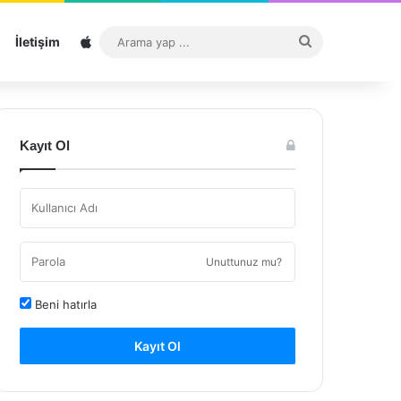
Sitemap
Arama
İletişim
yap
...
Kayıt Ol
Unuttunuz mu?
Beni hatırla
Kayıt Ol