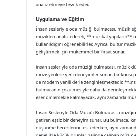
analiz etmeye teşvik eder.
Uygulama ve Eğitim
İnsan sesleriyle oda müziği bulmacası, müzik eğit
müzikleri analiz ederek, **müzikal yapıların** na
kullanıldığını öğrenebilirler. Ayrıca, bu tür müzi
geliştirmek için mükemmel bir fırsat sunar.
insan sesleriyle oda müziği bulmacası, müzik dü
müzisyenlere yeni deneyimler sunan bir konseptt
de modern yeniliklerle zenginleşmektedir. **İns
bulmacanın çözülmesiyle daha da derinleşmektedi
eser dinlemekle kalmayacak, aynı zamanda müziği
İnsan Sesleriyle Oda Müziği Bulmacası, müziğin e
getiren eşsiz bir deneyim sunar. Bu bulmaca, kat
düşünme becerilerini test ederken, aynı zamanda
genellikle küçük gruplar halinde çalınan müzik e