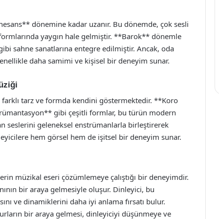
renesans** dönemine kadar uzanır. Bu dönemde, çok sesli
l formlarında yaygın hale gelmiştir. **Barok** dönemle
gibi sahne sanatlarına entegre edilmiştir. Ancak, oda
enellikle daha samimi ve kişisel bir deneyim sunar.
üziği
farklı tarz ve formda kendini göstermektedir. **Koro
trümantasyon** gibi çeşitli formlar, bu türün modern
an seslerini geleneksel enstrümanlarla birleştirerek
eyicilere hem görsel hem de işitsel bir deneyim sunar.
lerin müzikal eseri çözümlemeye çalıştığı bir deneyimdir.
ının bir araya gelmesiyle oluşur. Dinleyici, bu
ını ve dinamiklerini daha iyi anlama fırsatı bulur.
rların bir araya gelmesi, dinleyiciyi düşünmeye ve