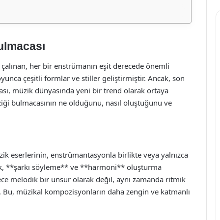
Bulmacası
 çalınan, her bir enstrümanın eşit derecede önemli
nca çeşitli formlar ve stiller geliştirmiştir. Ancak, son
ası, müzik dünyasında yeni bir trend olarak ortaya
ziği bulmacasının ne olduğunu, nasıl oluştuğunu ve
zik eserlerinin, enstrümantasyonla birlikte veya yalnızca
üzik, **şarkı söyleme** ve **harmoni** oluşturma
adece melodik bir unsur olarak değil, aynı zamanda ritmik
ır. Bu, müzikal kompozisyonların daha zengin ve katmanlı