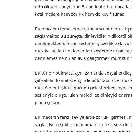
rolü oldukça büyüktür. Bu nedenle, bulmacada in
katılımcılara hem zorluk hem de keyif sunar.
Bulmacanın temel amacı, katılımcıların müzik pa
sağlamaktır. Bu süreçte, dinleyicilerin dikkatli bi
gerekmektedir. İnsan seslerinin, özellikle de voka
müzikal stilleri ve dönemleri keşfetme fırsatı su
derinlemesine bir anlayış geliştirmek mümkün ha
Bu tür bir bulmaca, aynı zamanda sosyal etkileşimi
çalışabilir, fikir alışverişinde bulunabilir ve müz
müziğin birleştirici gücünü pekiştirirken, aynı 
sesleriyle oluşturulan melodiler, dinleyiciler 
plana çıkarır.
Bulmacanın farklı seviyelerde zorluk içermesi, h
sağlar. Bu çeşitlilik, hem amatör müzik severler 
deneyim sunar. Katılımcılar, kendi seviyelerine